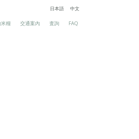
日本語
中文
的米糧
交通案內
査詢
FAQ