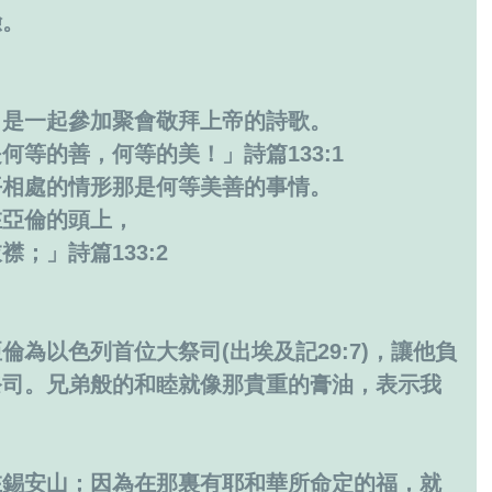
驗。
」是一起參加聚會敬拜上帝的詩歌。
何等的善，何等的美！」詩篇133:1
平相處的情形那是何等美善的事情。
在亞倫的頭上，
；」詩篇133:2
。
為以色列首位大祭司(出埃及記29:7)，讓他負
祭司。兄弟般的和睦就像那貴重的膏油，表示我
 
在錫安山；因為在那裏有耶和華所命定的福，就