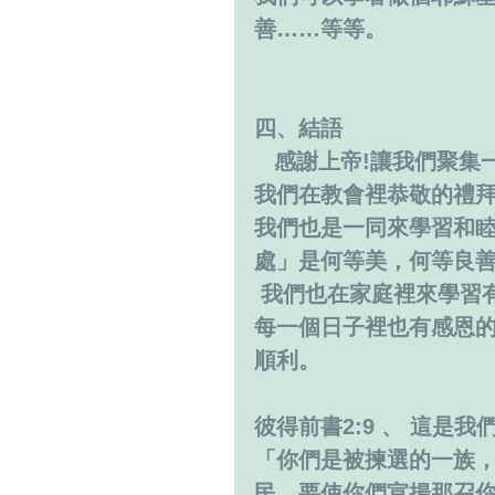
善……等等。
四、結語
   感謝上帝!讓我們
我們在教會裡恭敬的禮
我們也是一同來學習和睦
處」是何等美，何等良
 我們也在家庭裡來學習有關人生的課題，努力來促使「家族円満」。在
每一個日子裡也有感恩
順利。
彼得前書2:9 、 這
「你們是被揀選的一族
民，要使你們宣揚那召