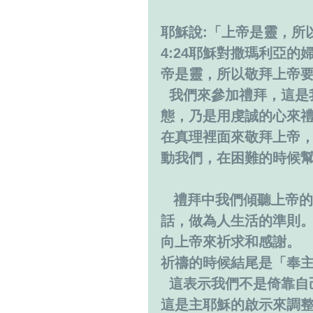
耶穌說:「上帝是靈，所
4:24耶穌對撒瑪利亞
帝是靈，所以敬拜上帝
  我們來參加禮拜，這是我們用生命的中心，不是開玩笑或是輕視的心
態，乃是用虔誠的心來
在真理裡面來敬拜上帝
動我們，在困難的時候
   禮拜中我們傾聽上帝的話語，因為這是上帝對我們所啟示很寶貴的
話，做為人生活的準則
向上帝來祈求和感謝。
祈禱的時候結尾是「奉主
  這表示我們不是倚靠
這是主耶穌的啟示來調