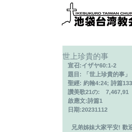
世上珍貴的事
宣召:イザヤ60:1-2
題目: 「世上珍貴的事」
聖經: 約翰4:24; 詩篇133:
讚美歌21の:　7,467,91
啟應文:詩篇1
日期:20231112
  兄弟姊妹大家平安! 歡迎大家一起參加禮拜。題目是「世上珍貴的