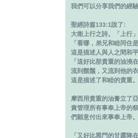
我們可以分享我們的經
聖經詩篇133:1說了:
大衛上行之詩。「上行
「看哪，弟兄和睦同住是
這是描述人與人之間和
「這好比那貴重的油澆
流到鬍鬚，又流到他的衣襟
這是描述了和睦的貴重
摩西用貴重的油膏立了亞倫
責管理所有事奉上帝的
們願意付出來事奉上帝。
「又好比黑門的甘露降