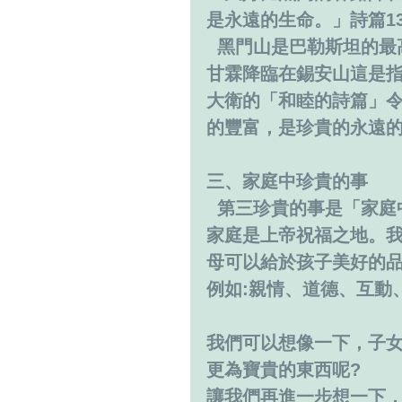
是永遠的生命。」詩篇133
  黑門山是巴勒斯坦的
甘霖降臨在錫安山這是
大衛的「和睦的詩篇」
的豐富，是珍貴的永遠
三、家庭中珍貴的事
  第三珍貴的事是「家
家庭是上帝祝福之地。
母可以給於孩子美好的
例如:親情、道德、互動
我們可以想像一下，子女
更為寶貴的東西呢?
讓我們再進一步想一下，