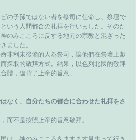
レビの子孫ではない者を祭司に任命し、祭壇で
るという人間都合の礼拝を行いました。そのた
は神のみこころに反する地元の宗教と混ざった
行きました。
任命非利未後裔的人為祭司，讓他們在祭壇上獻
人而採取的敬拜方式。結果，以色列北國的敬拜
混合體，違背了上帝的旨意。
ではなく、自分たちの都合に合わせた礼拝をさ
拜，而不是按照上帝的旨意敬拜。
の民は、神のみこころをますます見失って行き