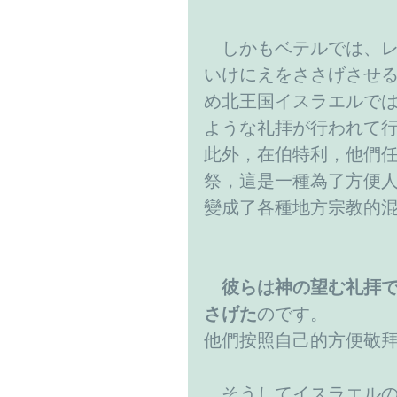
　しかもベテルでは、
いけにえをささげさせ
め北王国イスラエルで
ような礼拝が行われて
此外，在伯特利，他們
祭，這是一種為了方便
變成了各種地方宗教的
彼らは神の望む礼拝
さげた
のです。
他們按照自己的方便敬
　そうしてイスラエル