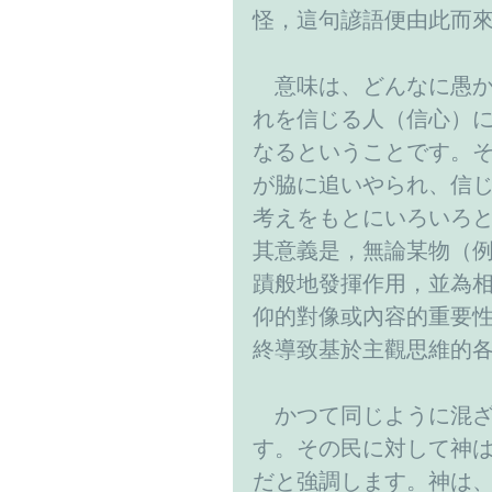
怪，這句諺語便由此而
　意味は、どんなに愚
れを信じる人（信心）
なるということです。
が脇に追いやられ、信
考えをもとにいろいろ
其意義是，無論某物（
蹟般地發揮作用，並為
仰的對像或內容的重要
終導致基於主觀思維的
　かつて同じように混
す。その民に対して神
だと強調します。神は