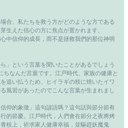
の場合、私たちを救う方がどのような方である
に芽生えた信心の方に焦点が置かれます。
們心中信仰的成長，而不是拯救我們的那位神明
から」という言葉を聞いたことがあるでしょう
にちなんだ言葉です。江戸時代、家族の健康と
鬼を追い払うため、ヒイラギの枝に焼いたイワ
飾る風習があったのでこんな言葉が生まれまし
是信仰的象徵」這句諺語嗎？這句話與節分節有
舉行的節慶。江戶時代，人們會在節分之夜將烤
冬青枝上，祈求家人健康幸福，並驅趕妖魔鬼