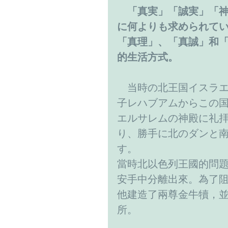
「真実」「誠実」「
に何よりも求められて
「真理」、「真誠」和
的生活方式。
　当時の北王国イスラ
子レハブアムからこの
エルサレムの神殿に礼
り、勝手に北のダンと
す。
當時北以色列王國的問
安手中分離出來。為了
他建造了兩尊金牛犢，
所。