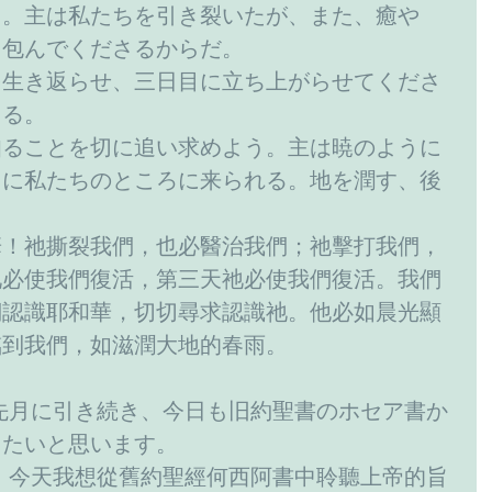
う。主は私たちを引き裂いたが、また、癒や
、包んでくださるからだ。
を生き返らせ、三日目に立ち上がらせてくださ
きる。
知ることを切に追い求めよう。主は暁のように
うに私たちのところに来られる。地を潤す、後
華！祂撕裂我們，也必醫治我們；祂擊打我們，
祂必使我們復活，第三天祂必使我們復活。我們
們認識耶和華，切切尋求認識祂。他必如晨光顯
臨到我們，如滋潤大地的春雨。
先月に引き続き、今日も旧約聖書のホセア書か
きたいと思います。
，今天我想從舊約聖經何西阿書中聆聽上帝的旨