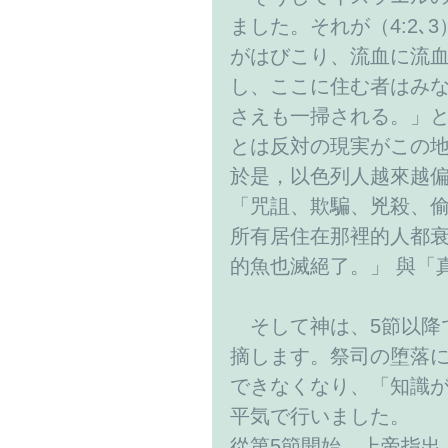
ました。それが（4:2
がはびこり、流血に流
し、ここに住む者はみ
さえも一掃される。」
とは反対の現実がこの
於是，以色列人越來越偏
「咒詛、欺騙、兇殺、
所有居住在那裡的人都
的魚也滅絕了。」 與「
　そして神は、5節以降
摘します。祭司の堕落
できなくなり、「知識
平気で行いました。
從第5節開始，上帝指出