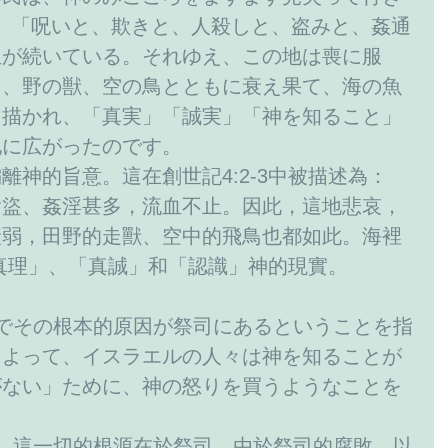
､3）「呪いと、欺きと、人殺しと、盗みと、姦通
血が続いている。それゆえ、この地は喪に服
な、野の獣、空の鳥とともに衰え果て、海の魚
と描かれ、「真実」「誠実」「神を知ること」
地に広がったのです。
離神的旨意。這在創世記4:2-3中被描述為：
偷盜、姦淫甚多，流血不止。因此，這地悲哀，
衰弱，田野的走獸、空中的飛鳥也都如此。海裡
真理」、「真誠」和「認識」神的現實。
でその根本的原因が祭司にあるということを指
によって、イスラエルの人々は神を知ることが
がない」ために、神の怒りを買うようなことを
，這一切的根源在於祭司。由於祭司的腐敗，以