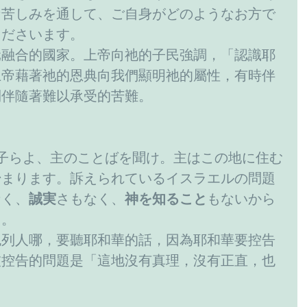
な苦しみを通して、ご自身がどのようなお方で
くださいます。
元融合的國家。上帝向祂的子民強調，「認識耶
上帝藉著祂的恩典向我們顯明祂的屬性，有時伴
則伴隨著難以承受的苦難。
子らよ、主のことばを聞け。主はこの地に住む
始まります。訴えられているイスラエルの問題
なく、
誠実
さもなく、
神を知ること
もないから
た。
色列人哪，要聽耶和華的話，因為耶和華要控告
被控告的問題是「這地沒有真理，沒有正直，也