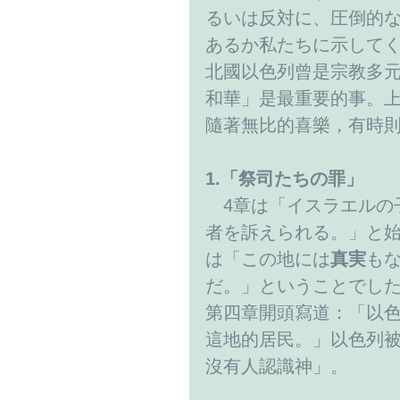
るいは反対に、圧倒的
あるか私たちに示して
北國以色列曾是宗教多
和華」是最重要的事。
隨著無比的喜樂，有時
1.「祭司たちの罪」
　4章は「イスラエルの
者を訴えられる。」と
は「この地には
真実
も
だ。」ということでし
第四章開頭寫道：「以
這地的居民。」以色列
沒有人認識神」。