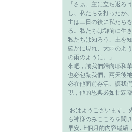
「さぁ、主に立ち返ろ
し、私たちを打ったが
主は二日の後に私たち
る。私たちは御前に生
私たちは知ろう。主を
確かに現れ、大雨のよ
の雨のように。」
來吧，讓我們歸向耶和
也必包紮我們。兩天後
必在他面前存活。讓我
現，他的恩典必如甘霖
 おはようございます。
ら神様のみこころを聞
早安.上個月的內容繼續