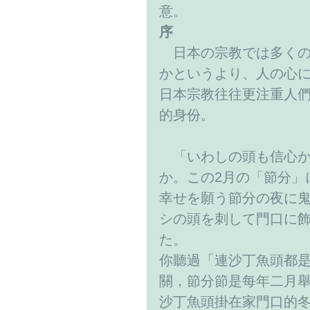
意。
序
　日本の宗教では多く
かというより、人の心
日本宗教往往更注重人
的身份。
　「いわしの頭も信心
か。この2月の「節分」
幸せを願う節分の夜に
シの頭を刺して門口に
た。
你聽過「連沙丁魚頭都
關，節分節是每年二月
沙丁魚頭掛在家門口的