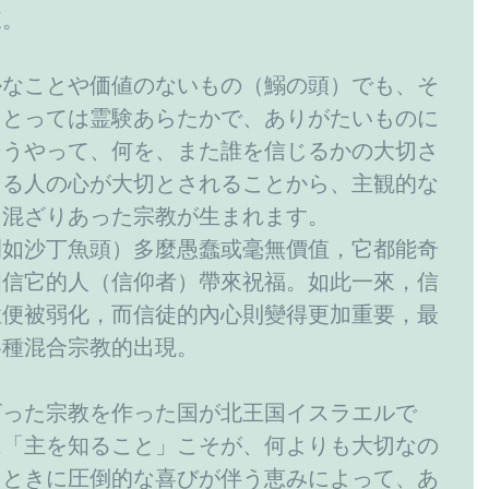
來。
かなことや価値のないもの（鰯の頭）でも、そ
にとっては霊験あらたかで、ありがたいものに
そうやって、何を、また誰を信じるかの大切さ
じる人の心が大切とされることから、主観的な
と混ざりあった宗教が生まれます。
例如沙丁魚頭）多麼愚蠢或毫無價值，它都能奇
相信它的人（信仰者）帶來祝福。如此一來，信
性便被弱化，而信徒的內心則變得更加重要，最
各種混合宗教的出現。
ざった宗教を作った国が北王国イスラエルで
は「主を知ること」こそが、何よりも大切なの
、ときに圧倒的な喜びが伴う恵みによって、あ