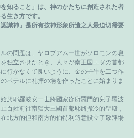
神を知ること」は、神のかたちに創造された者
いる生き方です。
「認識神」是所有按神形象所造之人最迫切需要
エルの問題は、ヤロブアム一世がソロモンの息
国を独立させたとき、人々が南王国ユダの首都
拝に行かなくて良いように、金の子牛を二つ作
南のベテルに礼拝の場を作ったことに始まりま
題始於耶羅波安一世將國家從所羅門的兒子羅波
阻止百姓前往南猶大王國首都耶路撒冷的聖殿，
並在北方的但和南方的伯特利隨意設立了敬拜場