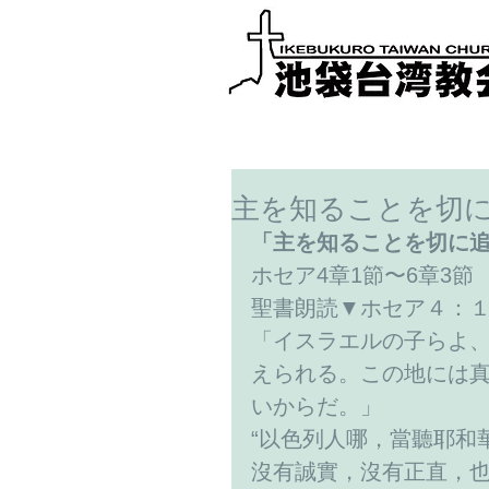
主を知ることを切
「主を知ることを切に
ホセア4章1節〜6章3節
聖書朗読▼ホセア４：
「イスラエルの子らよ
えられる。この地には
いからだ。」
“以色列人哪，當聽耶和
沒有誠實，沒有正直，也