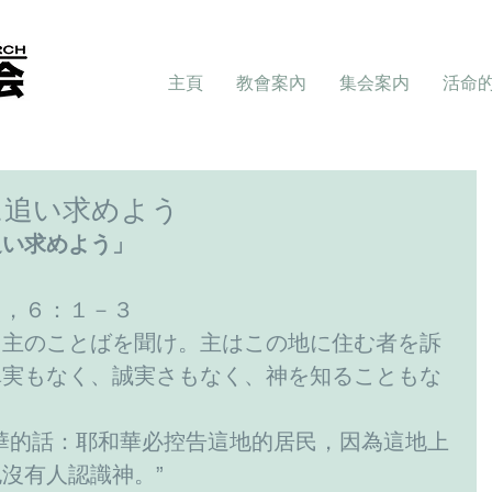
主頁
教會案內
集会案内
活命
に追い求めよう
追い求めよう」
１，６：１－３
、主のことばを聞け。主はこの地に住む者を訴
真実もなく、誠実さもなく、神を知ることもな
華的話：耶和華必控告這地的居民，因為這地上
沒有人認識神。”