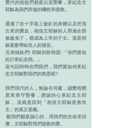
歷代的信徒們就是以這聖餐，來紀念主
耶穌為我們所做的犧牲和拯救。
通過了在十字架上被釘的身體以及所流
出來的寶血，相信主耶穌的人罪過全部
被赦免了，都成為上帝的子女。這是耶
穌基督帶給世人的福音。
兄弟姊妹們! 耶穌的吩咐說:「你們當如
此行來紀念我。」
這句話時時在問我們，我們當如何來紀
念主耶穌對我們的救恩呢?
我們現代的人，無論在何處，誠懇地態
度來恭守聖餐，虔誠的心來紀念主耶
穌， 這就是回到「相信主耶穌是救世
主」的真正意義。
 願我們願意誠心的，用我們的生命來回
應，主耶穌對我們拯救的愛。