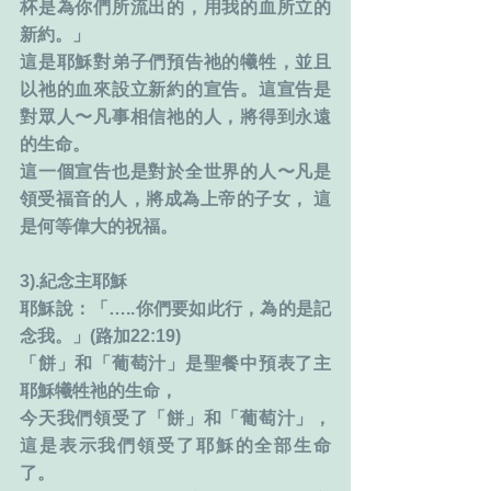
杯是為你們所流出的，用我的血所立的
新約。」
這是耶穌對弟子們預告祂的犧牲，並且
以祂的血來設立新約的宣告。這宣告是
對眾人〜凡事相信祂的人，將得到永遠
的生命。
這一個宣告也是對於全世界的人〜凡是
領受福音的人，將成為上帝的子女， 這
是何等偉大的祝福。
3).紀念主耶穌
耶穌說：「…..你們要如此行，為的是記
念我。」(路加22:19)
「餅」和「葡萄汁」是聖餐中預表了主
耶穌犧牲祂的生命，
今天我們領受了「餅」和「葡萄汁」，
這是表示我們領受了耶穌的全部生命
了。