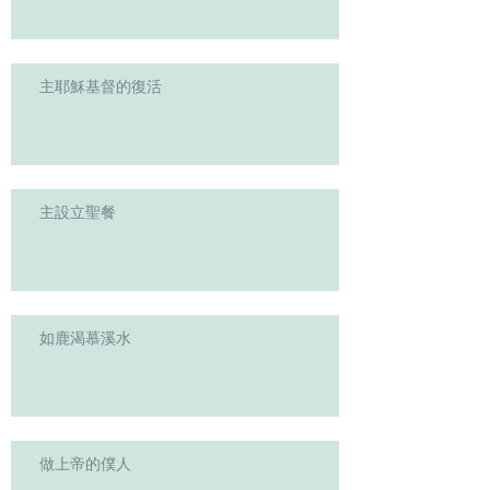
主耶穌基督的復活
主設立聖餐
如鹿渴慕溪水
做上帝的僕人