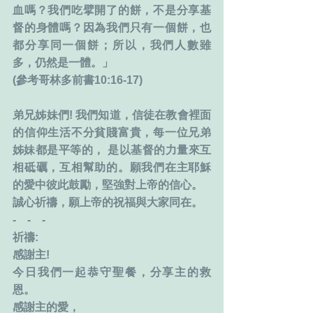
血嗎？我們吃擘開了的餅，不是分享基
督的身體嗎？因為我們只有一個餅，也
都分享同一個餅；所以，我們人數雖
多，仍然是一體。」
(參考哥林多前書10:16-17)
弟兄姊妹們! 我們知道，信徒在教會裡面
的信仰生活不分貧賤富貴，每一位兄弟
姊妹都是平等的， 是以基督的力量來互
相砥礪，互相幫助的。願我們在主耶穌
的愛中彼此鼓勵，堅強對上帝的信心。
誠心祈禱，願上帝的祝福與大家同在。
‐　‐　‐
祈禱:
感謝主!
今日我們一起恭守聖餐，分享主的救
恩。
感謝主的愛，