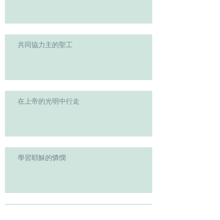
共同協力主的聖工
在上帝的光明中行走
學習耶穌的憐憫
主を知ることを切に追い求めよう