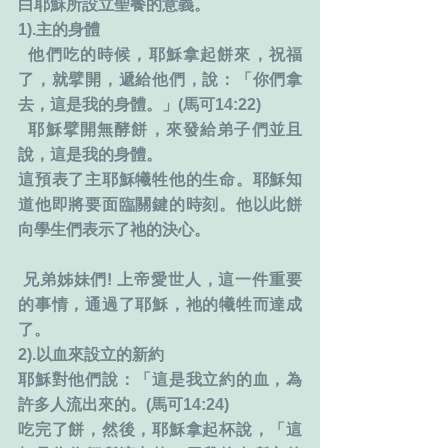
白耶穌所設立聖餐的意義。
1).主的身體
  他們吃的時候，耶穌拿起餅來，祝福
了，就擘開，遞給他們，說：「你們拿
去，這是我的身體。」(馬可14:22)
  耶穌擘開無酵餅，來發給弟子們並且
說，這是我的身體。
這預表了主耶穌犧牲他的生命。耶穌知
道他即將要面臨關鍵的時刻。他以此餅
向學生們表示了祂的決心。
 兄弟姊妹們! 上帝愛世人，這一件重要
的事情，通過了耶穌，祂的犧牲而達成
了。
2).以血來設立的新約
耶穌對他們說：「這是我立約的血，為
許多人流出來的。(馬可14:24)
吃完了餅，然後，耶穌拿起杯說，「這