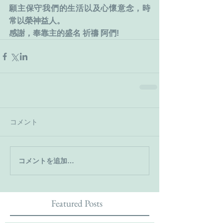
願主保守我們的生活以及心懷意念，時
常以榮神益人。
感謝，奉靠主的盛名 祈禱 阿們!
コメント
コメントを追加…
Featured Posts