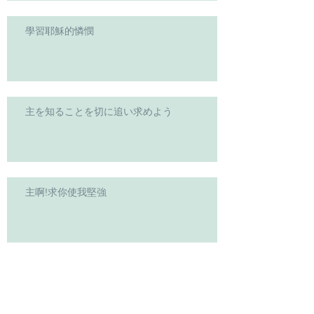
學習耶穌的憐憫
主を知ることを切に追い求めよう
主啊!求你使我堅強
Archive
2026年4月
（2）
2件の記事