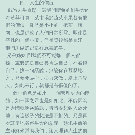
      　  四、人生的價值
  觀察人生百態，讓我們體會的到生命的
奇妙與可貴。菜市場的蔬菜水果各有他
們的價值，雖然是小小的一把菜一塊
肉，也是供應了人們日常所需。即使是
平凡的一個小販，但是背後都是血汗，
他們所做的都是有意義的事。
 兄弟姊妹們!我們不可能每一個人都一
樣，重要的是自己要肯定自己，不看輕
自己。換一句話說，無論你在甚麼地
方，只要要盡心，盡力來做，愛上帝愛
人。如此來行，就都是有價值的了。
  一個小角色是如此，一個管理更大的團
體，如一國之君也是如如此。不能因為
是大國就窮兵黷武，時時要想致人於死
地，有這樣子的想法是不對的。乃是再
次謙卑地省察生命的意義，懇求生命的
主耶穌來幫助我們，讓人理解人生的價