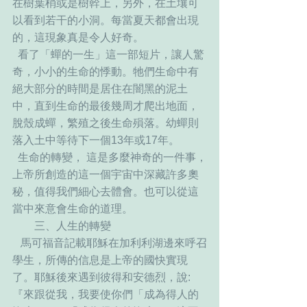
在樹葉梢或是樹幹上，另外，在土壤可
以看到若干的小洞。每當夏天都會出現
的，這現象真是令人好奇。
  看了「蟬的一生」這一部短片，讓人驚
奇，小小的生命的悸動。牠們生命中有
絕大部分的時間是居住在闇黑的泥土
中，直到生命的最後幾周才爬出地面，
脫殼成蟬，繁殖之後生命殞落。幼蟬則
落入土中等待下一個13年或17年。
  生命的轉變， 這是多麼神奇的一件事，
上帝所創造的這一個宇宙中深藏許多奧
秘，值得我們細心去體會。也可以從這
當中來意會生命的道理。
   　 三、人生的轉變
   馬可福音記載耶穌在加利利湖邊來呼召
學生，所傳的信息是上帝的國快實現
了。耶穌後來遇到彼得和安德烈，說:
『來跟從我，我要使你們「成為得人的