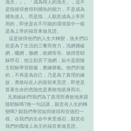
漁夫」』。「成為得人的漁夫」，這不
是指彼得會得到捕魚的能力，不是成為
捕魚達人，而是指，人願意成為上帝所
用的，即使是在不可能的環境當中一樣
是為上帝的福音來做見證。
   這是彼得他們的人生大轉變，漁夫們以
前是為了生活的三餐而努力，洗網捕破
網，曬網，撒網，收網等等。彼得受耶
穌呼召，他立刻丟下漁網，如今是跟隨
主耶穌學習順服，磨練脾氣。他們所做
的，不再是為自己，乃是為了真理的緣
故，勇敢站在人的面前來見證，即使是
冒著生命的危險也是勇敢地挺身而出。
  兄弟姊妹們!我們為了真理而勇敢地來跟
隨耶穌嗎?換一句話講，願意有人生的轉
變嗎? 願我們學習如同彼得和安德烈一
樣。在我們的生命中來受感召，願意在
我們的職場上為主的福音來做見證。