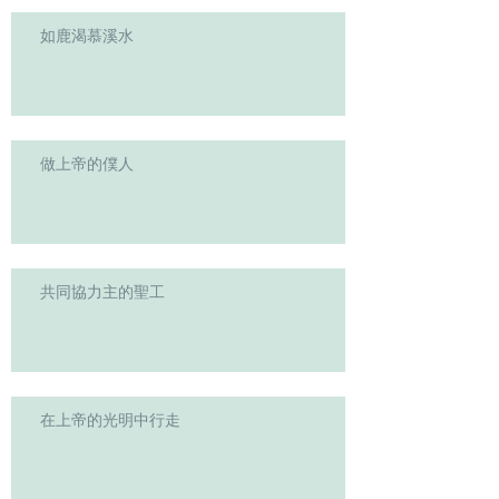
如鹿渴慕溪水
做上帝的僕人
共同協力主的聖工
在上帝的光明中行走