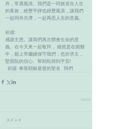
舟，常遇風浪。我們是一同旅居在人生
的客旅，經歷平靜也經歷風浪，讓我們
一起同舟共濟，一起再思人生的意義。
祈禱:
感謝主恩。讓我們再次體會生命的意
義。在今天來一起敬拜， 雖然是在困難
中，願上帝繼續保守我們，也祈求主，
堅固阮的信心。幫助阮得到平安!
  祈禱  奉靠耶穌基督的聖名   阿們
コメント