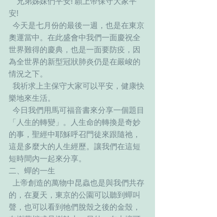
    兄弟姊妹們平安! 願上帝保守大家平
安! 
  今天是七月份的最後一週，也是在東京
奧運當中。在此盛會中我們一面慶祝全
世界難得的慶典，也是一面要防疫，因
為全世界的新型冠狀肺炎仍是在嚴峻的
情況之下。
  我祈求上主保守大家可以平安，健康快
樂地來生活。
  今日我們用馬可福音書來分享一個題目
「人生的轉變」。人生命的轉換是奇妙
的事，聖經中耶穌呼召門徒來跟隨祂， 
這是多麼大的人生經歷。讓我們在這短
短時間內一起來分享。
二、蟬的一生
  上帝創造的萬物中昆蟲也是與我們共存
的，在夏天，東京的公園可以聽到蟬叫
聲，也可以看到牠們脫殼之後的金殼，