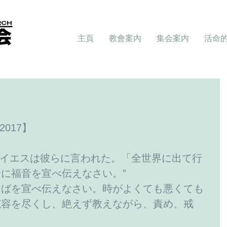
主頁
教會案內
集会案内
活命
2017】
ら、イエスは彼らに言われた。「全世界に出て行
に福音を宣べ伝えなさい。”
とばを宣べ伝えなさい。時がよくても悪くても
寛容を尽くし、絶えず教えながら、責め、戒