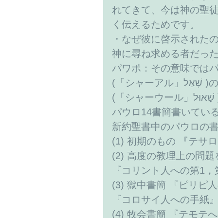
れてきて、今は神の聖
く伝えるためです。
・なぜ彼に啓示された
神に尋ね求める者だっ
パワポ：その意味では
(「シャ
(「シャーウール」
パウロ14書簡書いてい
新約聖書中のパウロの
(1) 初期のもの 『テ
(2) 高度の教理上の問
『コリント人への第1，
(3) 獄中書簡 『ピリ
『コロサイ人への手紙
(4) 牧会書簡 『テモ