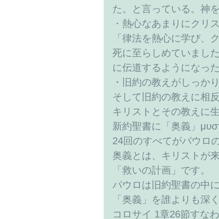
た。と言っている。神
・熱心なあまりにクリ
「律法を熱心に学び、
死に至らしめていまし
に伝道するようになっ
・旧約の教えがしっか
そして旧約の教えに相
キリストとその教えに
新約聖書に「奥義」μυστ
24回のすべてがパウロ
奥義とは、キリストが
「救いの計画」です。
パウロは旧約聖書の中
「奥義」を誰よりも深
コロサイ 1章26節す