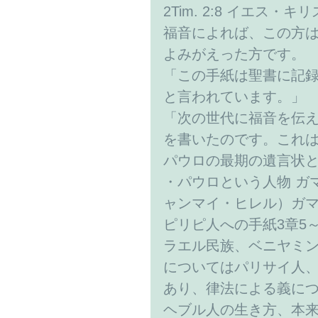
2Tim. 2:8 イエ
福音によれば、この方
よみがえった方です。
「この手紙は聖書に記
と言われています。」
「次の世代に福音を伝
を書いたのです。これ
パウロの最期の遺言状
・パウロという人物 ガ
ャンマイ・ヒレル）ガ
ピリピ人への手紙3章5
ラエル民族、ベニヤミ
についてはパリサイ人、
あり、律法による義に
ヘブル人の生き方、本