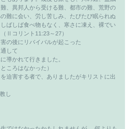
る難、異邦人から受ける難、都市の難、荒野の
弟の難に会い、労し苦しみ、たびたび眠られぬ
、しばしば食べ物もなく、寒さに凍え、裸でい
Ⅱコリント11:23～27）
迫害の後にリバイバルが起こった
を通して
元に導かれて行きました。
るところはなかった）
ンを迫害する者で、ありましたがキリストに出
宣教し
生ではなかったかもしれませんが、 何よりも