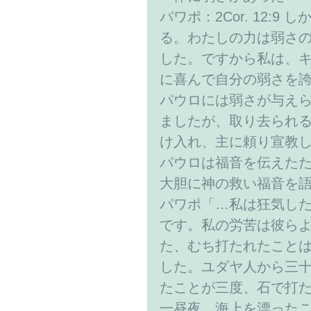
パワポ：2Cor. 12:
る。わたしの力は弱さ
した。ですから私は、
に喜んで自分の弱さを
パウロには弱さが与え
ましたが、取り去られ
け入れ、主に頼り宣教
パウロは福音を伝えた
大胆に神の救い福音を
パワポ「…私は狂気し
です。私の労苦は彼ら
た、むち打たれたこと
した。ユダヤ人から三
たことが三度、石で打
一昼夜、海上を漂った