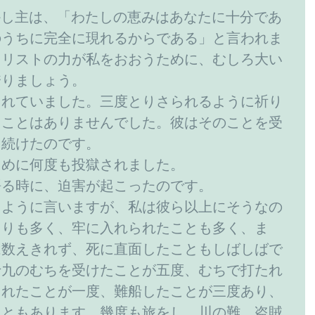
9 しかし主は、「わたしの恵みはあなたに十分であ
のうちに完全に現れるからである」と言われま
キリストの力が私をおおうために、むしろ大い
誇りましょう。
られていました。三度とりさられるように祈り
ることはありませんでした。彼はそのことを受
し続けたのです。
ために何度も投獄されました。
語る時に、迫害が起こったのです。
たように言いますが、私は彼ら以上にそうなの
よりも多く、牢に入れられたことも多く、ま
は数えきれず、死に直面したこともしばしばで
十九のむちを受けたことが五度、むちで打たれ
たれたことが一度、難船したことが三度あり、
こともあります。幾度も旅をし、川の難、盗賊