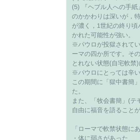
(5) 『ヘブル人への手紙
のかかわりは深いが，特
が濃く，1世紀の終り頃
かれた可能性が強い。
※パウロが投獄されて
ーマの四か所です。その
とれない状態(自宅軟禁
※パウロにとっては辛
この期間に「獄中書簡」
た。
また、「牧会書簡」(テ
自由に福音を語ること
「ローマで軟禁状態に
・体に弱さがあった