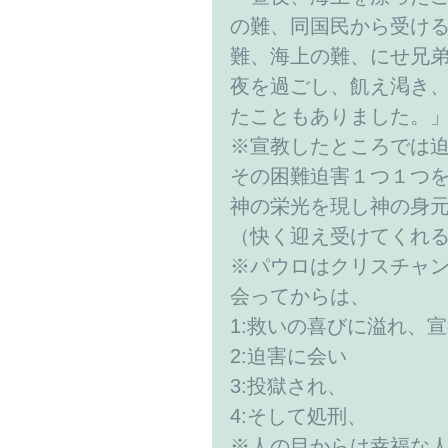
の難、同国民から受け
難、海上の難、にせ兄
夜を過ごし、飢え渇き
たこともありました。」（
※宣教したところでは
その困難迫害１つ１つ
神の栄光を現し神の身
（快く迎え受けてくれ
※パウロはクリスチャ
会ってからは、
1:救いの喜びに溢れ、
2:迫害に会い
3:投獄され、
4:そして処刑、
※人の目からは幸福な人