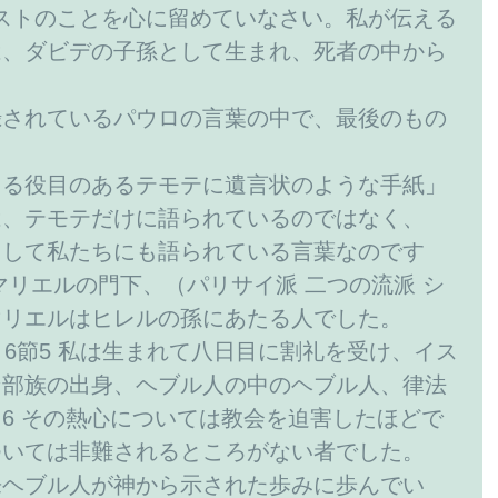
ス・キリストのことを心に留めていなさい。私が伝える
は、ダビデの子孫として生まれ、死者の中から
録されているパウロの言葉の中で、最後のもの
える役目のあるテモテに遺言状のような手紙」
は、テモテだけに語られているのではなく、
として私たちにも語られている言葉なのです
マリエルの門下、（パリサイ派 二つの流派 シ
マリエルはヒレルの孫にあたる人でした。
～6節5 私は生まれて八日目に割礼を受け、イス
ン部族の出身、ヘブル人の中のヘブル人、律法
6 その熱心については教会を迫害したほどで
ついては非難されるところがない者でした。
来ヘブル人が神から示された歩みに歩んでい