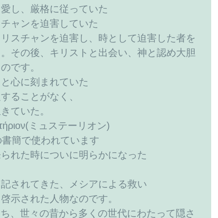
を愛し、厳格に従っていた
スチャンを迫害していた
クリスチャンを迫害し、時として迫害した者を
た。その後、キリストと出会い、神と認め大胆
たのです。
りと心に刻まれていた
反することがなく、
生きていた。
ήριον(ミュステーリオン)
の書簡で使われています
来られた時についに明らかになった
に記されてきた、メシアによる救い
く啓示された人物なのです。
なわち、世々の昔から多くの世代にわたって隠さ