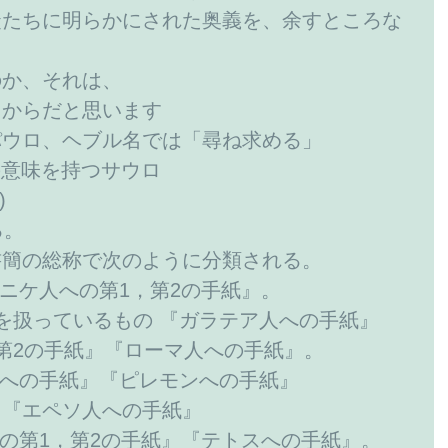
徒たちに明らかにされた奥義を、余すところな
のか、それは、
たからだと思います
パウロ、ヘブル名では「尋ね求める」
ーアル」שָׁאַל )の意味を持つサウロ
שָׁאוּל )
る。
書簡の総称で次のように分類される。
サロニケ人への第1，第2の手紙』。
題を扱っているもの 『ガラテア人への手紙』
第2の手紙』『ローマ人への手紙』。
ピ人への手紙』『ピレモンへの手紙』
』『エペソ人への手紙』
テへの第1，第2の手紙』『テトスへの手紙』。 