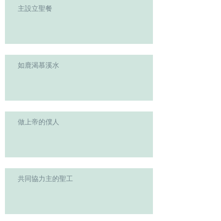
主設立聖餐
如鹿渴慕溪水
做上帝的僕人
共同協力主的聖工