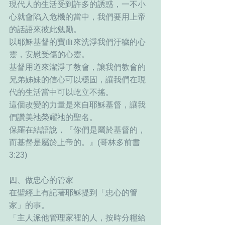
現代人的生活受到許多的誘惑，一不小
心就會陷入危機的當中，我們要用上帝
的話語來彼此勉勵。
以耶穌基督的寶血來洗淨我們汙穢的心
靈，安慰受傷的心靈。
基督用道來潔淨了教會，讓我們教會的
兄弟姊妹的信心可以穩固，讓我們在現
代的生活當中可以屹立不搖。
這個改變的力量是來自耶穌基督，讓我
們讚美祂榮耀祂的聖名。
保羅在結語說，『你們是屬於基督的，
而基督是屬於上帝的。』(哥林多前書
3:23)
四、做忠心的管家
在聖經上有記著耶穌提到「忠心的管
家」的事。
「主人派他管理家裡的人，按時分糧給