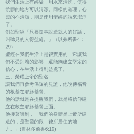
我們生活上有經驗，用水來清洗，使得
骯髒的地方可以清潔。同樣的道理，心
靈的不清潔，則是使用聖經的話來潔淨
了。
例如聖經「只要隨事說造就人的好話，
叫聽見的人得益處。」（以弗所書4：
29）
聖經在我們生活上是很實用的，它讓我
們不受到壞的影響，還能夠建立堅定的
信心，在生活上得到益處了。
三、榮耀上帝的聖名
讓我們再參考保羅的見證，他說傳福音
的根基在耶穌基督。
他的話就是在提醒我們，就是將信仰建
立在救主耶穌基督上面。
他接著講到，「我們的身體是上帝所建
造的，是聖靈的殿，祂所居住的地
方。」(哥林多前書6:19) 