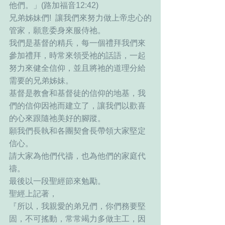
他們。」(路加福音12:42)
兄弟姊妹們!  讓我們來努力做上帝忠心的
管家，願意委身來服侍祂。
我們是基督的精兵，每一個禮拜我們來
參加禮拜，時常來領受祂的話語，一起
努力來健全信仰，並且將祂的道理分給
需要的兄弟姊妹。
基督是教會和基督徒的信仰的地基，我
們的信仰因祂而建立了，讓我們以歡喜
的心來跟隨祂美好的腳蹤。
願我們長執和各團契會長帶領大家堅定
信心。
請大家為他們代禱，也為他們的家庭代
禱。
最後以一段聖經節來勉勵。
聖經上記著，
『所以，我親愛的弟兄們，你們務要堅
固，不可搖動，常常竭力多做主工，因