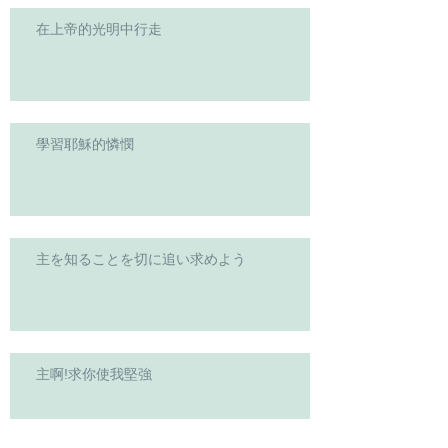
在上帝的光明中行走
學習耶穌的憐憫
主を知ることを切に追い求めよう
主啊!求你使我堅強