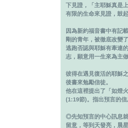
下見證，「主耶穌真是
有限的生命來見證，鼓
因為新約福音書中有記
剛的青年，被徹底改變
逃跑否認與耶穌有牽連
志，願意用一生來為主
彼得在遇見復活的耶穌
後書來勉勵信徒。
他在這裡提出了「如燈
(1:19節)。指出預言
◎先知預言的中心訊息就
留意，等到天發亮，晨星在