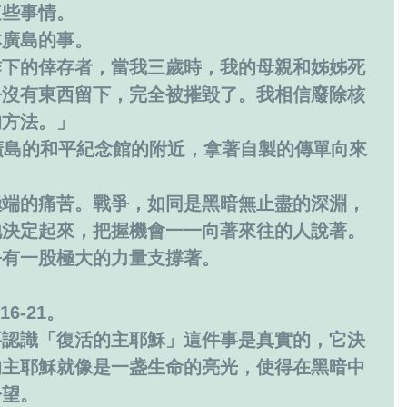
這些事情。
本廣島的事。
炸下的倖存者，當我三歲時，我的母親和姊姊死
乎沒有東西留下，完全被摧毀了。我相信廢除核
的方法。」
廣島的和平紀念館的附近，拿著自製的傳單向來
極端的痛苦。戰爭，如同是黑暗無止盡的深淵，
他決定起來，把握機會一一向著來往的人說著。
乎有一股極大的力量支撐著。
6-21。
要認識「復活的主耶穌」這件事是真實的，它決
的主耶穌就像是一盏生命的亮光，使得在黑暗中
盼望。