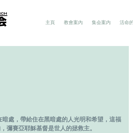
主頁
教會案內
集会案内
活命
的，彌賽亞耶穌基督是世人的拯救主。