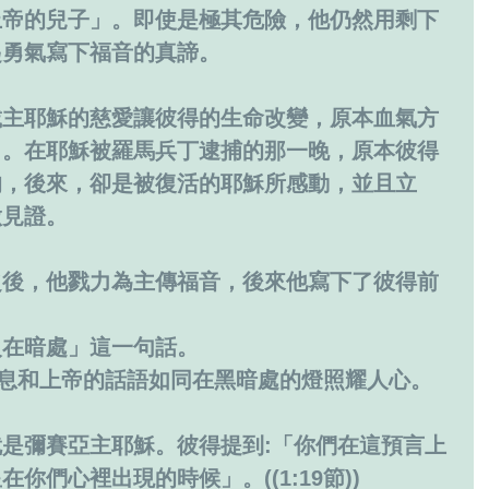
上帝的兒子」。即使是極其危險，他仍然用剩下
起勇氣寫下福音的真諦。
載主耶穌的慈愛讓彼得的生命改變，原本血氣方
了。在耶穌被羅馬兵丁逮捕的那一晚，原本彼得
的，後來，卻是被復活的耶穌所感動，並且立
做見證。
之後，他戮力為主傳福音，後來他寫下了彼得前
火在暗處」這一句話。
的信息和上帝的話語如同在黑暗處的燈照耀人心。
是彌賽亞主耶穌。彼得提到:「你們在這預言上
你們心裡出現的時候」。((1:19節))