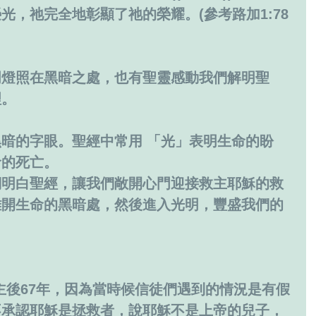
，祂完全地彰顯了祂的榮耀。(參考路加1:78 
明燈照在黑暗之處，也有聖靈感動我們解明聖
理。
暗的字眼。聖經中常用 「光」表明生命的盼
命的死亡。
們明白聖經，讓我們敞開心門迎接救主耶穌的救
離開生命的黑暗處，然後進入光明，豐盛我們的
主後67年，因為當時候信徒們遇到的情況是有假
不承認耶穌是拯救者，說耶穌不是上帝的兒子，