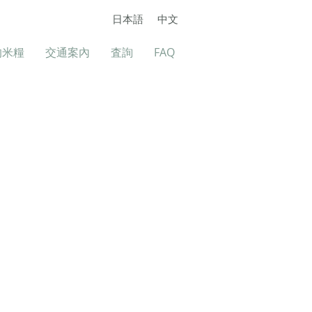
日本語
中文
的米糧
交通案內
査詢
FAQ