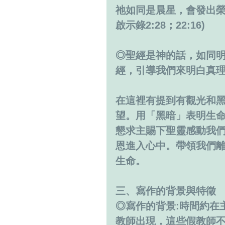
祂如同是晨星，會發出榮光
啟示錄2:28；22:16)
◎聖經是神的話，如同
經，引導我們來明白真
在這裡有提到有觀光和黑
望。用「黑暗」表明生
懇求主賜下聖靈感動我
恩進入心中。帶領我們
生命。
三、寫作的背景與特徵
◎寫作的背景:時間約在
教師出現，這些假教師