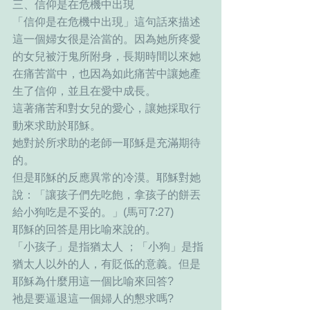
三、信仰是在危機中出現
「信仰是在危機中出現」這句話來描述
這一個婦女很是洽當的。因為她所疼愛
的女兒被汙鬼所附身，長期時間以來她
在痛苦當中，也因為如此痛苦中讓她產
生了信仰，並且在愛中成長。
這著痛苦和對女兒的愛心，讓她採取行
動來求助於耶穌。
她對於所求助的老師一耶穌是充滿期待
的。
但是耶穌的反應異常的冷漠。耶穌對她
說：「讓孩子們先吃飽，拿孩子的餅丟
給小狗吃是不妥的。」(馬可7:27)
耶穌的回答是用比喻來說的。
「小孩子」是指猶太人 ；「小狗」是指
猶太人以外的人，有貶低的意義。但是
耶穌為什麼用這一個比喻來回答?
祂是要逼退這一個婦人的懇求嗎?