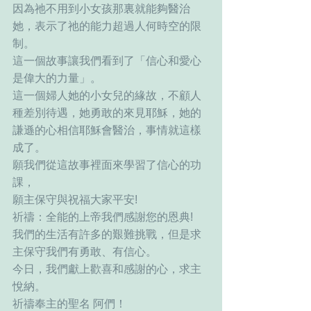
因為祂不用到小女孩那裏就能夠醫治
她，表示了祂的能力超過人何時空的限
制。
這一個故事讓我們看到了「信心和愛心
是偉大的力量」。
這一個婦人她的小女兒的緣故，不顧人
種差別待遇，她勇敢的來見耶穌，她的
謙遜的心相信耶穌會醫治，事情就這樣
成了。
願我們從這故事裡面來學習了信心的功
課，
願主保守與祝福大家平安!
祈禱：全能的上帝我們感謝您的恩典!
我們的生活有許多的艱難挑戰，但是求
主保守我們有勇敢、有信心。
今日，我們獻上歡喜和感謝的心，求主
悅納。
祈禱奉主的聖名 阿們！