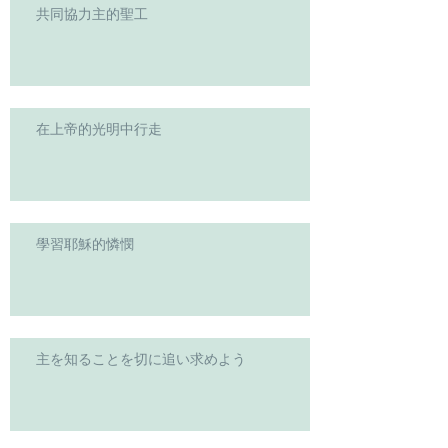
共同協力主的聖工
在上帝的光明中行走
學習耶穌的憐憫
主を知ることを切に追い求めよう