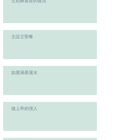
主耶穌基督的復活
主設立聖餐
如鹿渴慕溪水
做上帝的僕人