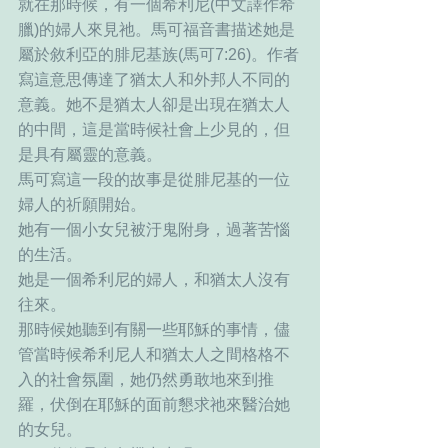
就在那時候，有一個希利尼(中文譯作希
臘)的婦人來見祂。馬可福音書描述她是
屬於敘利亞的腓尼基族(馬可7:26)。作者
寫這意思傳達了猶太人和外邦人不同的
意義。她不是猶太人卻是出現在猶太人
的中間，這是當時候社會上少見的，但
是具有屬靈的意義。
馬可寫這一段的故事是從腓尼基的一位
婦人的祈願開始。
她有一個小女兒被汙鬼附身，過著苦惱
的生活。
她是一個希利尼的婦人，和猶太人沒有
往來。
那時候她聽到有關一些耶穌的事情，儘
管當時候希利尼人和猶太人之間格格不
入的社會氛圍，她仍然勇敢地來到推
羅，伏倒在耶穌的面前懇求祂來醫治她
的女兒。