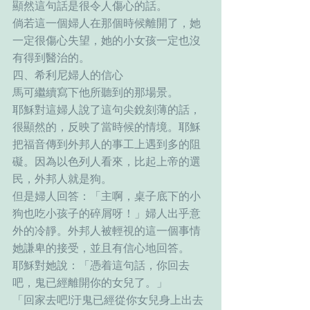
顯然這句話是很令人傷心的話。
倘若這一個婦人在那個時候離開了，她
一定很傷心失望，她的小女孩一定也沒
有得到醫治的。
四、希利尼婦人的信心
馬可繼續寫下他所聽到的那場景。
耶穌對這婦人說了這句尖銳刻薄的話，
很顯然的，反映了當時候的情境。耶穌
把福音傳到外邦人的事工上遇到多的阻
礙。因為以色列人看來，比起上帝的選
民，外邦人就是狗。
但是婦人回答：「主啊，桌子底下的小
狗也吃小孩子的碎屑呀！」婦人出乎意
外的冷靜。外邦人被輕視的這一個事情
她謙卑的接受，並且有信心地回答。
耶穌對她說：「憑着這句話，你回去
吧，鬼已經離開你的女兒了。」
「回家去吧!汙鬼已經從你女兒身上出去