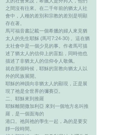
太的社會來說，希臘人是外邦人，他們
之間沒有往來。在二千年前的猶太人社
會中，人種的差別和宗教的差別是明顯
存在著。
馬可福音書記載一個希臘的婦人來見猶
太人的先生耶穌 (馬可7:24-30) 。這在猶
太社會中是一個少見的事。作者馬可描
述了猶太人的信仰上的盲點，同時他也
描述了非猶太人的信仰令人敬佩。
就在那個時候，耶穌的宣教向猶太人以
外的民族展開。
耶穌的神蹟向非猶太人的顯現，正是展
現了祂是全世界的彌賽亞。
二、耶穌來到推羅
耶穌離開撒加利亞 來到一個地方名叫推
羅，是一個面海的
港口。祂與祂的學生一起，為的是要安
靜一段時間。