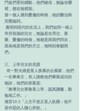
門徒們受到感動，他們確信，無論在哪
裡，都在祂裡面。
當一個人遇到憂傷的時候，祂的醫治與
安慰臨到。
 應用到現代的生活上，我們如同一個上
帝所祝福的兒女，無論是在哭泣、喜
樂、憂傷的時候，祂都是與我們同在，
因為祂是我們的天父，祂時刻眷顧我
們。
三、上帝兒女的見證
  有一對夫婦是眾人羨慕的企業家，他們
一生事奉主，有人請教他們事業成功的
秘訣，他們的答案是:
「教導兒女要敬畏上帝，認真讀書，勤
勉地工作。」
箴言10:3「上主不使正直人飢餓；他不
容作惡的人隨心所欲。」