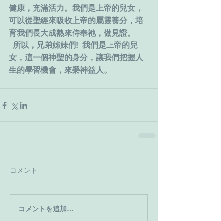
健康，充滿活力。我們是上帝的兒女，
可以從聖經來吸收上帝的屬靈養分，培
育我們長大成熟來侍奉祂，做見證。
  所以，兄弟姊妹們!  我們是上帝的兒
女，這一個神聖的身分，讓我們把握人
生的學習機會，來榮神益人。
コメント
コメントを追加…