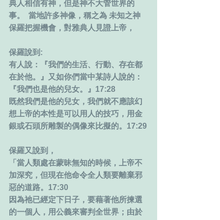
典人相信有神，但是神不大管世界的
事。  當地許多神像，稱之為 未知之神
保羅把握機會，對雅典人見證上帝，
保羅說到:
有人說：『我們的生活、行動、存在都
在於他。』又如你們當中某詩人說的：
『我們也是他的兒女。』17:28
既然我們是他的兒女，我們就不應該幻
想上帝的本性是可以用人的技巧，用金
銀或石頭所雕製的偶像來比擬的。17:29
保羅又說到，
「當人類處在蒙昧無知的時候，上帝不
加深究，但現在他命令全人類要離棄邪
惡的道路。17:30
因為祂已經定下日子，要藉著他所揀選
的一個人，用公義來審判全世界；由於