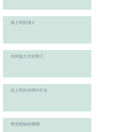
做上帝的僕人
共同協力主的聖工
在上帝的光明中行走
學習耶穌的憐憫