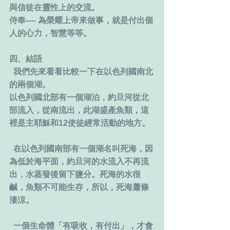
與信徒在靈性上的交流。
侍奉---- 為榮耀上帝來做事，就是付出個
人的心力，智慧等等。
四、結語 
  我們先來看看比較一下在以色列國南北
的兩個湖。
以色列國北部有一個湖泊，約旦河從北
部流入，從南流出，此湖盛產魚類，這
裡是主耶穌和12使徒經常活動的地方。
  在以色列國南部有一個湖名叫死海，因
為低於海平面，約旦河的水流入不再流
出，水蒸發後留下鹽分。死海的水很
鹹，魚類不可能生存，所以，死海蕭條
淒涼。
  一個生命體「有吸收，有付出」，才會