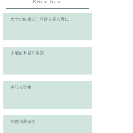
Recent Posts
カナの結婚式ー奇跡を見る者に
主耶穌基督的復活
主設立聖餐
如鹿渴慕溪水