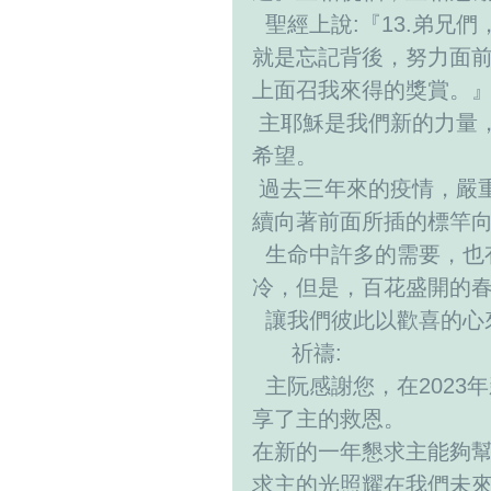
  聖經上說:『13.弟兄們，我不是以為自己已經得著了，我只有一件事，
就是忘記背後，努力面前
上面召我來得的獎賞。』(腓
 主耶穌是我們新的力量，祂給予我們是在黑暗中有光明，是我們存在的
希望。
 過去三年來的疫情，嚴重影響我們的生活，但是，我們仍然是勇敢，繼
續向著前面所插的標竿
  生命中許多的需要，也有許多的變化，就如同是四季的運轉，冬天寒
冷，但是，百花盛開的
  讓我們彼此以歡喜的
      祈禱: 
  主阮感謝您，在2023年新年開始一起聚會，今日的禮拜讓我們再來分
享了主的救恩。 
在新的一年懇求主能夠
求主的光照耀在我們未