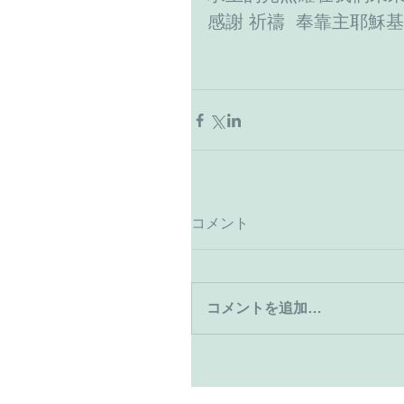
感謝 祈禱  奉靠主耶穌基
コメント
コメントを追加…