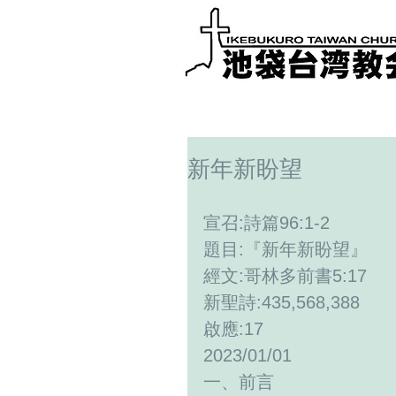
新年新盼望
宣召:詩篇96:1-2
題目:『新年新盼望』
經文:哥林多前書5:17
新聖詩:435,568,388  
啟應:17
2023/01/01
一、前言