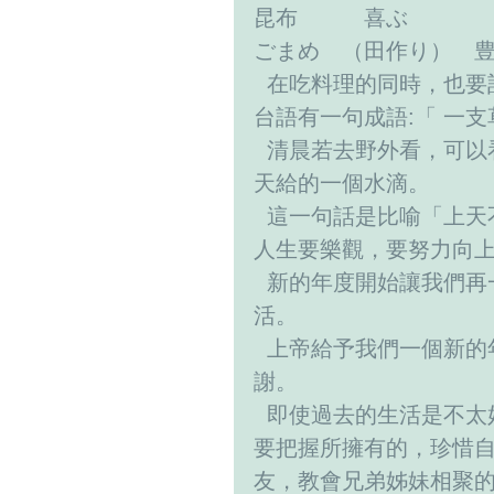
昆布　　　喜ぶ
ごまめ　（田作り）　
  在吃料理的同時，也
台語有一句成語:「 一
  清晨若去野外看，可以看到各種青草，就是連一支小草，它上面也有上
天給的一個水滴。
  這一句話是比喻「上天不會偏心，祂是照顧每一個人的」。鼓勵我們，
人生要樂觀，要努力向
  新的年度開始讓我們再一次思考，繼續以樂觀進取的心來面對一年的生
活。
  上帝給予我們一個新的年，許多的時間以及機會擺在前面，我們要感
謝。
  即使過去的生活是不太好的，但是，我能夠忍耐，重新再開始。現在我
要把握所擁有的，珍惜
友，教會兄弟姊妹相聚