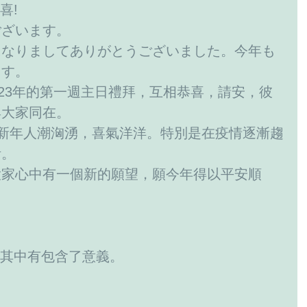
喜!
ございます。
になりましてありがとうございました。今年も
ます。
與大家同在。
活。
大家心中有一個新的願望，願今年得以平安順
， 其中有包含了意義。