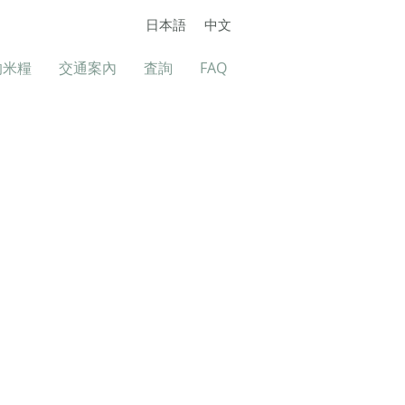
日本語
中文
的米糧
交通案內
査詢
FAQ