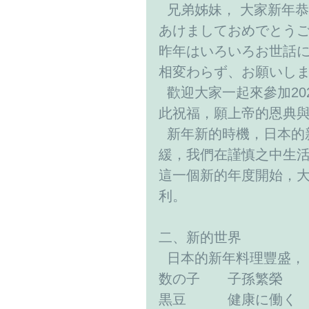
  兄弟姊妹， 大家新年恭
あけましておめでとう
昨年はいろいろお世話
相変わらず、お願いし
  歡迎大家一起來參加2023年的第一週主日禮拜，互相恭喜，請安，彼
此祝福，願上帝的恩典
  新年新的時機，日本的新年人潮洶湧，喜氣洋洋。特別是在疫情逐漸趨
緩，我們在謹慎之中生
這一個新的年度開始，
利。
二、新的世界
  日本的新年料理豐盛
数の子　　子孫繁榮
黒豆　　　健康に働く 