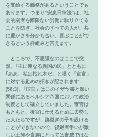
を支給する義務があるということでも
あります。つまり”安息日律法”は、社
会的弱者を際限ない労働に駆り立てる
ことを防ぎ、社会のすべての人が、共
に豊かさを分かち合い、喜ぶことがで
きるという枠組みと言えます。
　ところで、不思議なのはここで突
然、｢主に連なる異国の民」とともに
｢ああ、私は枯れ木だ」と嘆く「宦官」
に対する慰めの招きが記されます
(56:3)。｢宦官」はこのイザヤ書と深い
関係にあるペルシア帝国において政治
制度として確立していました。宦官は
もともと、後宮に仕えるために去勢し
た人たちですが、跡継ぎの子を設ける
ことができないので、後継者争いが激
しい王族や貴族にとっては脅威ではな