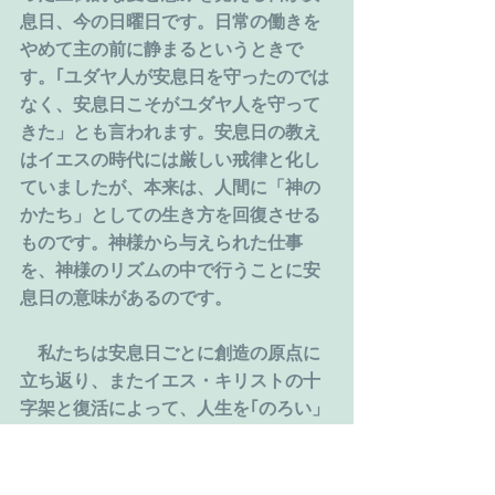
息日、今の日曜日です。日常の働きを
やめて主の前に静まるというときで
す。｢ユダヤ人が安息日を守ったのでは
なく、安息日こそがユダヤ人を守って
きた」とも言われます。安息日の教え
はイエスの時代には厳しい戒律と化し
ていましたが、本来は、人間に「神の
かたち」としての生き方を回復させる
ものです。神様から与えられた仕事
を、神様のリズムの中で行うことに安
息日の意味があるのです。
　私たちは安息日ごとに創造の原点に
立ち返り、またイエス・キリストの十
字架と復活によって、人生を｢のろい」
から「祝福」へと移されたことを思い
起こし、この世界の人々を「神の安息
へと招く」(へブル4:1) ために遣わされ