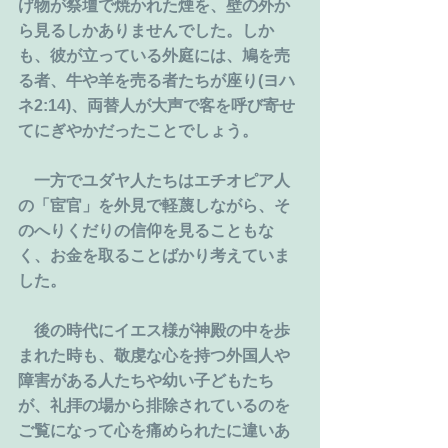
げ物が祭壇で焼かれた煙を、壁の外か
ら見るしかありませんでした。しか
も、彼が立っている外庭には、鳩を売
る者、牛や羊を売る者たちが座り(ヨハ
ネ2:14)、両替人が大声で客を呼び寄せ
てにぎやかだったことでしょう。
　一方でユダヤ人たちはエチオピア人
の「宦官」を外見で軽蔑しながら、そ
のへりくだりの信仰を見ることもな
く、お金を取ることばかり考えていま
した。
　後の時代にイエス様が神殿の中を歩
まれた時も、敬虔な心を持つ外国人や
障害がある人たちや幼い子どもたち
が、礼拝の場から排除されているのを
ご覧になって心を痛められたに違いあ