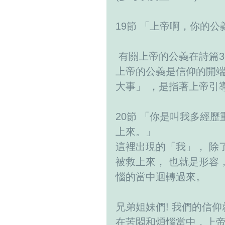
19節 「上帝啊，你的
 有關上帝的公義在詩篇3
上帝的公義是信仰的開端
大事」 ，是指著上帝引
20節 「你是叫我多經
上來。」
這裡出現的「我」， 除
被救上來， 也就是形容
惱的當中迴轉過來。
兄弟姐妹們! 我們的信
在苦悶和煩惱當中，上