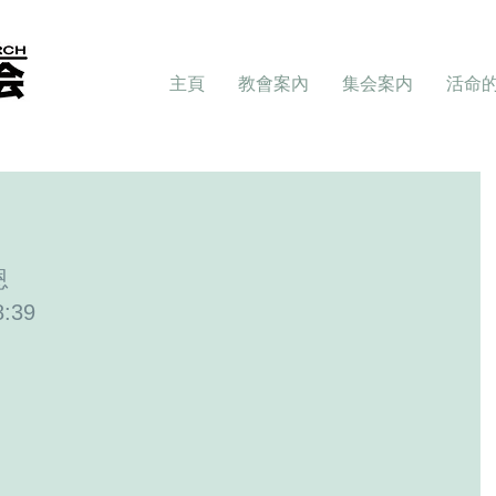
主頁
教會案內
集会案内
活命
恩
:39