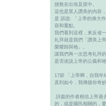
拯救在出埃及當中。
這也是眾人讚美的內容，
是 訴說: 「上帝的偉
容和重點。
我們看到這裡，來反省
礼拜就是我們「讚美上帝
榮耀歸與祂」。
讓我們再一次思考礼拜的
是否述說上帝的公義和祂
17節 「上帝啊，自我
直到如今，我傳揚你奇
 詩篇的作者相信上帝過
的，或是國民相關的，