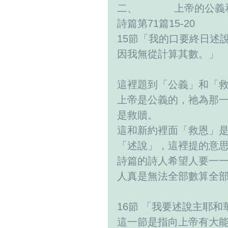
二、            上帝的
詩篇第71篇15-20
15節「我的口要終日述
因我無從計算其數。」
這裡題到「公義」和「
上帝是公義的，祂為那一
是救贖。
這和新約裡面「救恩」
「述說」，這裡提的意
詩篇的詩人希望人要一
人真是無法全部數算全部的救
16節 「我要述說主耶
這一節是指向上帝有大