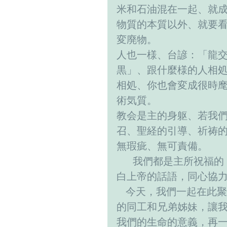
米和石油混在一起、就
物質的本質以外、就要
変廃物。 
人也一様、台諺：「龍
黒」、跟什麼様的人相
相処、你也會変成很時
術気質。 
教会是主的身躯、若我
召、聖経的引導、祈祷
無瑕疵、無可責備。 
  　我們都是主所祝福的，有機會在此世界上來生活。願我們都能夠來明
白上帝的話語，同心協力
   今天，我們一起在此聚集召開會員大會。求主祝福每一位長執個團契
的同工和兄弟姊妹，讓
我們的生命的意義，再一