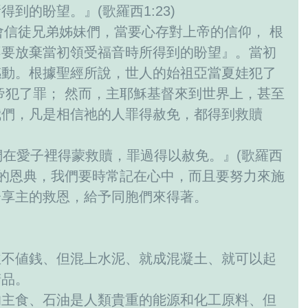
到的盼望。』(歌羅西1:23) 
不要放棄當初領受福音時所得到的盼望』。當初
感動。根據聖經所說，世人的始祖亞當夏娃犯了
帝犯了罪； 然而，主耶穌基督來到世界上，甚至
我們，凡是相信祂的人罪得赦免，都得到救贖
我們的恩典，我們要時常記在心中，而且要努力來施
享主的救恩，給予同胞們來得著。 
並不値銭、但混上水泥、就成混凝土、就可以起
品。 
的主食、石油是人類貴重的能源和化工原料、但