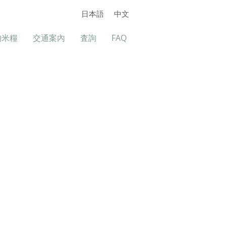
日本語
中文
的米糧
交通案內
査詢
FAQ