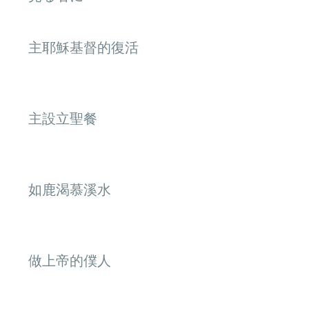
主耶穌基督的復活
主設立聖餐
如鹿渴慕溪水
做上帝的僕人