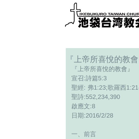
『上帝所喜悅的教會
『上帝所喜悅的教會』 
宣召:詩篇5:3 
聖經: 弗1:23;歌羅西1:21-
聖詩:552,234,390 
啟應文:8 
日期:2016/2/28 
一、前言 