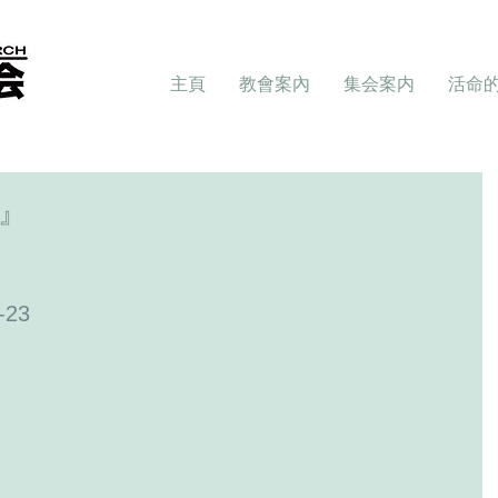
主頁
教會案內
集会案内
活命
』
23 