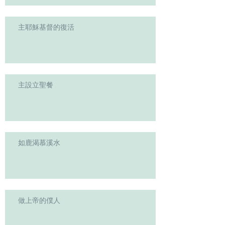
主耶穌基督的復活
主設立聖餐
如鹿渴慕溪水
做上帝的僕人