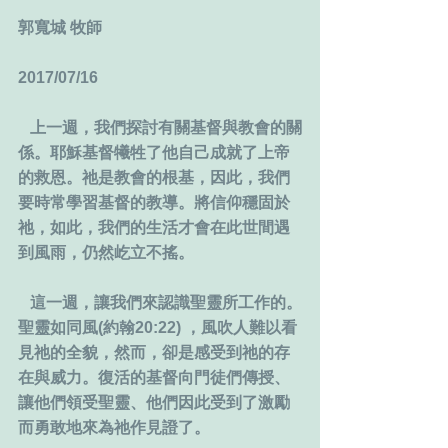
郭寬城 牧師
2017/07/16
   上一週，我們探討有關基督與教會的關
係。耶穌基督犧牲了他自己成就了上帝
的救恩。祂是教會的根基，因此，我們
要時常學習基督的教導。將信仰穩固於
祂，如此，我們的生活才會在此世間遇
到風雨，仍然屹立不搖。
   這一週，讓我們來認識聖靈所工作的。
聖靈如同風(約翰20:22) ，風吹人難以看
見祂的全貌，然而，卻是感受到祂的存
在與威力。復活的基督向門徒們傳授、
讓他們領受聖靈、他們因此受到了激勵
而勇敢地來為祂作見證了。