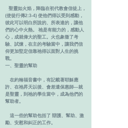
   聖靈如火焰，降臨在初代教會信徒上，
(使徒行傳2:3-4) 使他們得以受到感動，
彼此可以明白所說的、所表達的，讓他
們的心中火熱。 祂是有能力的，感動人
心，成就偉大的聖工。火也象徵了考
驗、試煉，在主的考驗當中，讓我們信
仰更加堅定信靠祂得以面對人生的挑
戰。
一、聖靈的幫助
    在約翰福音書中，有記載著耶穌應
許、在祂昇天以後、會差遣保惠師―就
是聖靈，到祂的學生當中，成為他們的
幫助者。
    這一些的幫助包括了 辯護、幫助、激
勵、安慰和糾正的工作。