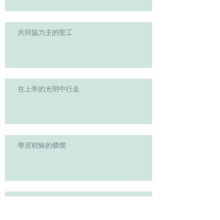
共同協力主的聖工
在上帝的光明中行走
學習耶穌的憐憫
主を知ることを切に追い求めよう