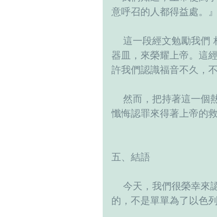
意呼召的人都得益處。
    這一段經文勉勵我們 相信上帝成為上帝的兒女， 成為上帝所適用的
器皿，來榮耀上帝。這經
許我們認識福音不久，
    然而，把持著這一個熱心的追求， 常祈禱渴望主耶穌的降臨， 並且
懺悔認罪來得著上帝的救
五、結語
    今天，我們很榮幸來認識這一位榮耀的救主，祂是全世界所有民族
的，不是單單為了以色