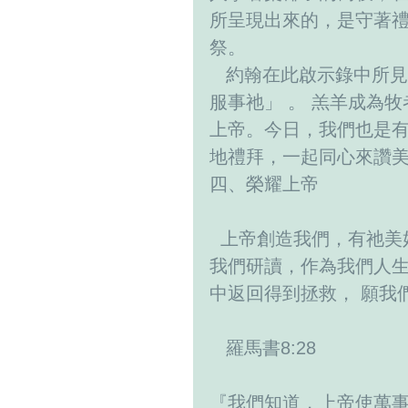
所呈現出來的，是守著
祭。
   約翰在此啟示錄中所見到的異象，在天國的禮拜是 「晝夜都榮耀祂、
服事祂」 。 羔羊成為
上帝。今日，我們也是有
地禮拜，一起同心來讚
四、榮耀上帝
  上帝創造我們，有祂美好的旨意，歴代聖徒又為我們編集這本聖經來譲
我們研讀，作為我們人生
中返回得到拯救， 願我
   羅馬書8:28
『我們知道，上帝使萬事