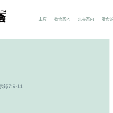
主頁
教會案內
集会案内
活命
示錄7:9-11