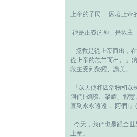
上帝的子民， 因著上帝
 祂是正義的神，是救主。(以
   拯救是從上帝而出，在啟示錄中約翰所看到的異象是記著，『拯救是
從上帝的羔羊而出。』(啟示
救主受到榮耀、讚美。
 『眾天使和四活物和眾長老都在上帝的寶座前， 面伏於地敬拜 上帝 說:
阿們! 頌讚、榮耀、智慧
直到永永遠遠， 阿們!』(啟
  今天，我們也是跟全世界的基督徒一般，誠心地一起同心來讚美、榮耀
上帝。