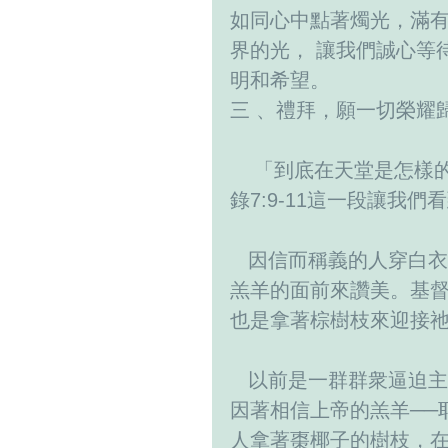
如同心中點著燭光，滿有
界的光， 讓我們誠心等
明和希望。
三 、禮拜，願一切榮耀
    「到底在天堂是怎樣的情況」? 這是一個許多人所感到興趣的，啟示
錄7:9-11這一段讓我們
   因信而稱義的人穿白衣裳， 入天國的人拿著棗椰子的樹枝，在上帝和
羔羊的面前來讚美。基
也是拿著棕樹枝來迎接
   以前是一群群衆逼迫主耶穌釘十字架，如今不一樣了。世界上的人，
因著相信上帝的羔羊──
人拿著棗椰子的樹枝，