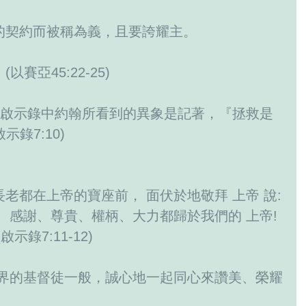
的契約而被稱為義，且要誇耀主。
賽亞45:22-25)
錄7:10)
、感謝、尊貴、權柄、大力都歸於我們的 上帝! 
示錄7:11-12)