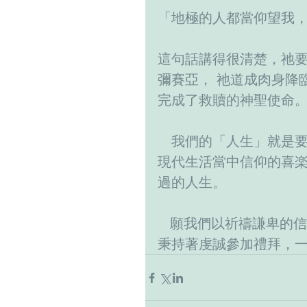
「地極的人都當仰望我， 就
這句話講得很清楚，祂
彌賽亞， 祂道成肉身降
完成了救贖的神聖使命
　我們的「人生」就是
現代生活當中信仰的喜
過的人生。
   願我們以祈禱謙卑的信心，來等待主耶穌基督的降臨。誠願信者時時
秉持著虔誠參加禮拜，