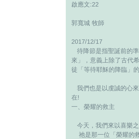
啟應文:22
郭寬城 牧師
2017/12/17
   待降節是指聖誕前的準備期與等待期。 拉丁文Adventus意指「即將到
來」，意義上除了古代
徒「等待耶穌的降臨」
   我們也是以虔誠的心來等待耶穌的降臨，願上帝的平安喜樂與大家同
在!
一、榮耀的救主
   今天，我們來以喜
    祂是那一位「榮耀