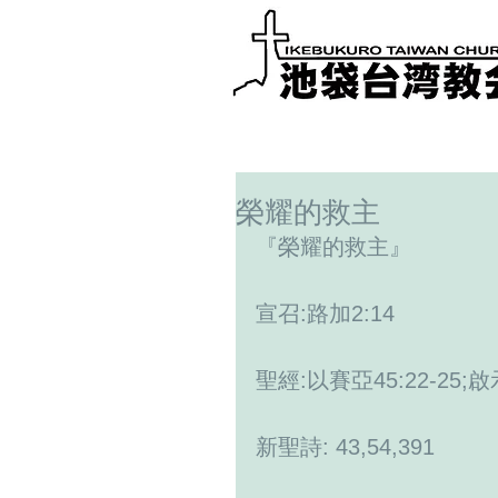
榮耀的救主
『榮耀的救主』
宣召:路加2:14
聖經:以賽亞45:22-25;啟
新聖詩: 43,54,391