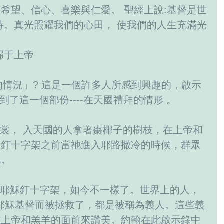
希望、信心、喜樂與仁愛。 聖經上說:基督是世
待。真光照耀我們的心田， 使我們的人生充滿光
歸于上帝
看到了這一個部份----在天國禮拜的情形 。
督釘十字架之前當祂進入耶路撒冷的時候，群眾
祂。
耶穌基督而被拯救了，都是被稱為義人。這些義
在上帝和羔羊的面前來讚美。約翰在此啟示錄中