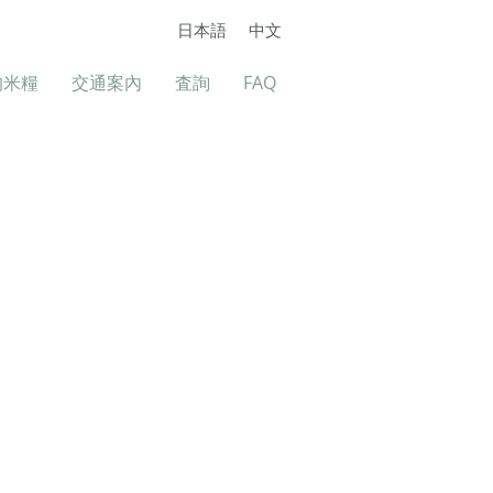
日本語
中文
的米糧
交通案內
査詢
FAQ