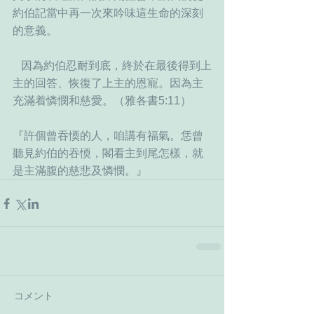
約伯記當中再一次來吟味這生命的深刻
的意義。
   因為約伯忍耐到底，終於在最後得到上
主的回答、恢復了上主的恩寵。因為主
充滿着憐憫和慈愛。（雅各書5:11）
『許個曾吞愞的人，咱講有福氣。恁曾
聽見約伯的吞愞，閣看主到尾怎樣，就
是主滿腹的慈悲及憐憫。』
コメント