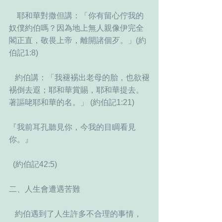
    耶和華對撒但講：「你有留心佇我的
奴僕約伯嗎？因為地上無人親像伊完全
閣正直，敬畏上帝，離開諸個歹。」(約
伯記1:8)
   約伯講：「我褪裼出老母的胎，也欲褪
裼倒去遐；耶和華賞賜，耶和華提去。
著謳咾耶和華的名。」 (約伯記1:21)
『我前耳孔聽見你，今我的目睭看見
你。』
  (約伯記42:5)  
二、人生會遭遇苦難
   約伯遇到了人生許多不合理的事情， 