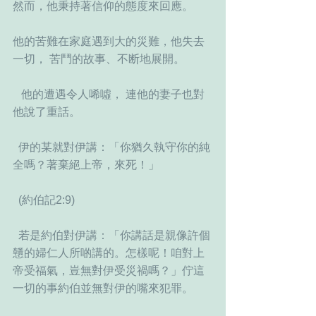
然而，他秉持著信仰的態度來回應。
他的苦難在家庭遇到大的災難，他失去
一切， 苦鬥的故事、不断地展開。
   他的遭遇令人唏噓， 連他的妻子也對
他說了重話。
  伊的某就對伊講：「你猶久執守你的純
全嗎？著棄絕上帝，來死！」
  (約伯記2:9)  
  若是約伯對伊講：「你講話是親像許個
戇的婦仁人所啲講的。怎樣呢！咱對上
帝受福氣，豈無對伊受災禍嗎？」佇這
一切的事約伯並無對伊的嘴來犯罪。