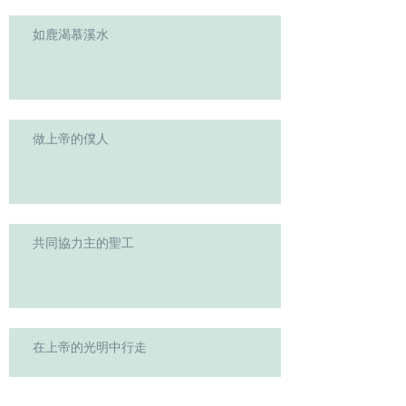
如鹿渴慕溪水
做上帝的僕人
共同協力主的聖工
在上帝的光明中行走