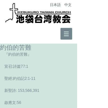
日本語
中文
約伯的苦難
『約伯的苦難』
宣召:詩篇77:1
聖經:約伯記2:1-11
新聖詩: 153,566,391
啟應文:56