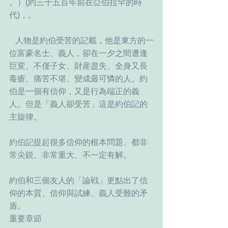
。）(約三千五百年前在亞伯拉罕的時
代)，。
   人物是約伯受苦的記載，他是東方的一
位富豪名士、義人，卻在一夕之間遭逢
巨変、不僅子女、財産盡失、全身又長
毒瘡、痛苦不堪、變成最可憐的人。約
伯是一個有信仰，又是行為端正的義
人。但是「義人卻受苦」這是約伯記的
主旋律。
約伯記提起很多信仰的根本問題、都非
常尖鋭、非常重大、不一定有解。
約伯和三個友人的「論戦」更點出了信
仰的本質、信仰與試練、義人受難的矛
盾。
重要章節