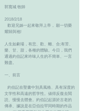
郭寬城 牧師
2018/2/18
   歡迎兄姊一起來敬拜上帝， 願一切榮
耀歸與祂!
人生如劇場，有悲、歡、離、合;有苦、
樂、甘、甜，各種的體驗。今日，我們
通過約伯記來吟味人生的不簡単、一言
難盡。
一、前言
   約伯記在聖書中別具風格、具有深度的
文学性和高遠的哲学性。値得反復去閲
読、慢慢去體會。約伯記起源於古老的
傳承、據說是在亞伯拉罕同時期的作品 