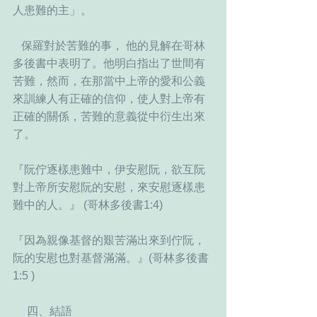
人患難的主」。
   保羅對於苦難的事， 他的見解在哥林
多後書中表明了。他明白指出了世間有
苦難，然而，在那當中上帝的愛和公義
來訓練人有正確的信仰，使人對上帝有
正確的關係，苦難的意義從中衍生出來
了。
『阮佇逐樣患難中，伊安慰阮，欲互阮
對上帝所安慰阮的安慰，來安慰逐樣患
難中的人。』 (哥林多後書1:4)  
『因為親像基督的艱苦滿出來到佇阮，
阮的安慰也對基督滿滿。』(哥林多後書
1:5 )  
     四、結語