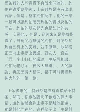
受苦難的人願意蹲下身段來傾聽的。約
伯在遭受劇變後，上帝雖然是沒有出現
言語，但是，整本約伯記中，祂的一舉
一動可以讓約伯感受到祂的愛以及祂的
同在。約伯的朋友起先也是如此的共
感、安慰他； 但是，到後來卻是變成指
責了，自覚問心無愧的約伯、對突然加
到自己身上的災難、並不服氣。敢然従
正面向上帝提出異議。對友人一直在
「罪」字上打転的議論、更反唇相譏。
約伯記也顕示「神広大無邊」、人的議
論、再怎麽博大精深、都不可能捉摸到
神大能的一筆一劃。
   上帝後來的回答雖然是沒有直接給予答
案，然而，卻跟他說明了創造的偉大事
蹟，讓約伯體會到上帝不是離他很遠，
祂是與他同在的。這裡顯示出「主是與