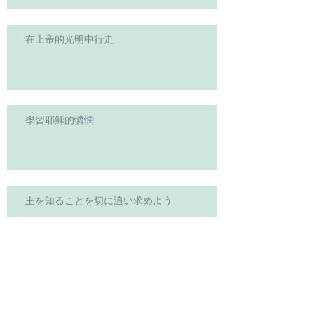
在上帝的光明中行走
學習耶穌的憐憫
主を知ることを切に追い求めよう
主啊!求你使我堅強