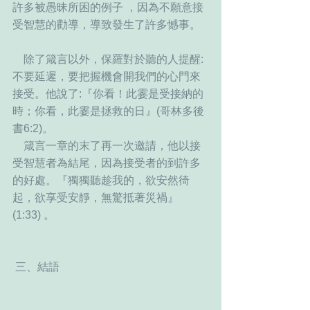
許多被愚昧所困的例子 ，因為不願意接
受智慧的勸導，導致發生了許多憾事。
    除了箴言以外，保羅對於聽的人提醒: 
不要延遲，要把握機會開我們的心門來
接受。他說了:『你看！此霎是受接納的
時；你看，此霎是拯救的日』(哥林多後
書6:2)。
    箴言一章的末了再一次邀請，他以接
受智慧者為結尾，因為接受者的到許多
的好處。『獨獨聽趁我的，欲安然徛
起，欲享受安靜，無驚抵著災禍』
(1:33) 。 
 三、結語