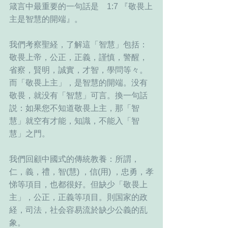
箴言中最重要的一句話是　1:7 『敬畏上
主是智慧的開端』。
我們考察聖経，了解這「智慧」包括：
敬畏上帝，公正，正義，謹慎，警醒，
省察，賢明，誠實，才智，學問等々。
而「敬畏上主」，是智慧的開端。没有
敬畏，就没有「智慧」可言。換一句話
説：如果您不知道敬畏上主，那「智
慧」就空有才能，知識，不能入「智
慧」之門。
我們回顧中國式的傳統教養：所謂，
仁，義，禮，智(慧) ，信(用) ，忠勇，孝
悌等項目，也都很好。但缺少「敬畏上
主」，公正，正義等項目。則国家的政
経，司法，社会容易流於缺少公義的乱
象。