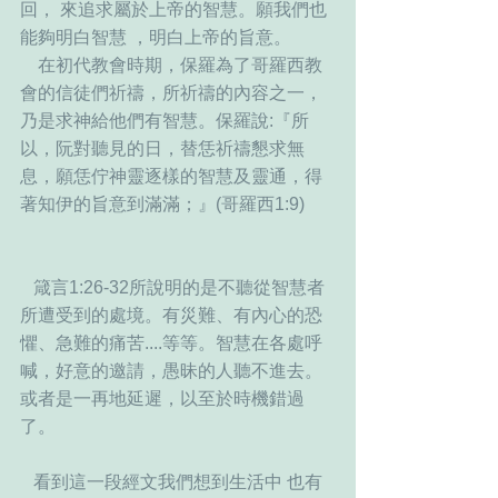
回， 來追求屬於上帝的智慧。願我們也
能夠明白智慧 ，明白上帝的旨意。  
    在初代教會時期，保羅為了哥羅西教
會的信徒們祈禱，所祈禱的內容之一，
乃是求神給他們有智慧。保羅說:『所
以，阮對聽見的日，替恁祈禱懇求無
息，願恁佇神靈逐樣的智慧及靈通，得
著知伊的旨意到滿滿；』(哥羅西1:9)
   箴言1:26-32所說明的是不聽從智慧者
所遭受到的處境。有災難、有內心的恐
懼、急難的痛苦....等等。智慧在各處呼
喊，好意的邀請，愚昧的人聽不進去。 
或者是一再地延遲，以至於時機錯過
了。
   看到這一段經文我們想到生活中 也有