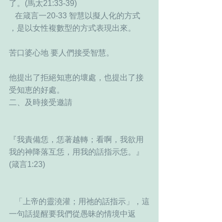
了。(馬太21:33-39)
   在箴言一20-33 智慧以擬人化的方式 
，是以女性複數型的方式表現出來。
苦口婆心地 要人們接受智慧。
他提出了拒絕知恵的壞處，也提出了接
受知恵的好處。
二、及時接受邀請
『我責備恁，恁著越轉；看啊，我欲用
我的神降落互恁，用我的話指示恁。』
(箴言1:23) 
   「上帝的靈澆灌；用祂的話指示」，這
一句話提醒要我們從愚昧的情境中返