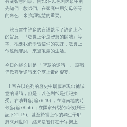
有關智慧的事。例如:在以色列民族中的
先知們，教師們。在家庭中用父母等等
的角色，來強調智慧的重要。
    箴言書中許多的言語啟示了許多上帝
的旨意，『敬畏上帝是智慧的開端』等
等。祂要我們學習信仰的功課，敬畏上
帝遠離罪惡，來過敬虔的生活。
今日的經文則是 「智慧的邀請」。 讓我
們歡喜受邀請來分享上帝的饗宴。
  上帝在以色列的歷史中屢屢表現出祂誠
意的邀請，但是，以色列卻是拒絕接
受。在曠野(詩篇78:40) ；在迦南地的時
候(詩篇78:56) ；在國家分裂的時候(列王
記下21:15)。甚至於當上帝的獨生子耶
穌來到世間，結果是被釘在十字架上