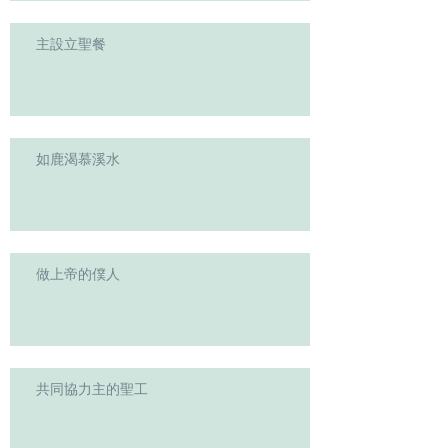
主設立聖餐
如鹿渴慕溪水
做上帝的僕人
共同協力主的聖工