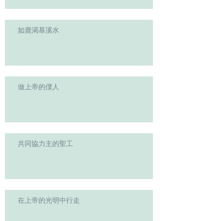
如鹿渴慕溪水
做上帝的僕人
共同協力主的聖工
在上帝的光明中行走