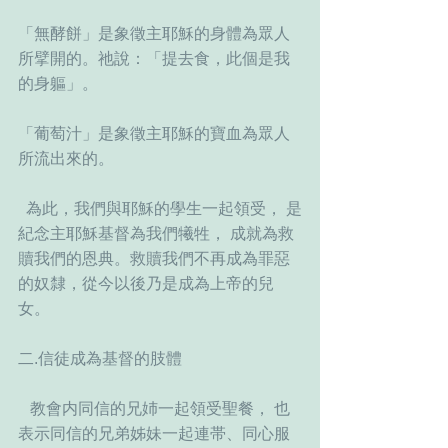
「無酵餅」是象徵主耶穌的身體為眾人
所擘開的。祂說：「提去食，此個是我
的身軀」。  
「葡萄汁」是象徵主耶穌的寶血為眾人
所流出來的。
  為此，我們與耶穌的學生一起領受， 是
紀念主耶穌基督為我們犧牲， 成就為救
贖我們的恩典。救贖我們不再成為罪惡
的奴隸，從今以後乃是成為上帝的兒
女。
二.信徒成為基督的肢體
   教會内同信的兄姉一起領受聖餐， 也
表示同信的兄弟姊妹一起連帯、同心服