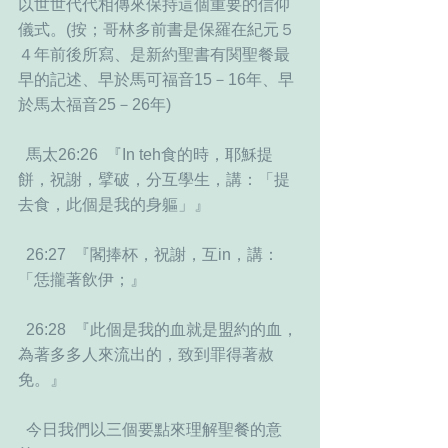
以世世代代相傳來保持這個重要的信仰
儀式。(按；哥林多前書是保羅在紀元５
４年前後所寫、是新約聖書有関聖餐最
早的記述、早於馬可福音15－16年、早
於馬太福音25－26年)
  馬太26:26  『In teh食的時，耶穌提
餅，祝謝，擘破，分互學生，講：「提
去食，此個是我的身軀」』  
  26:27  『閣捧杯，祝謝，互in，講：
「恁攏著飲伊；』  
  26:28  『此個是我的血就是盟約的血，
為著多多人來流出的，致到罪得著赦
免。』 
  今日我們以三個要點來理解聖餐的意