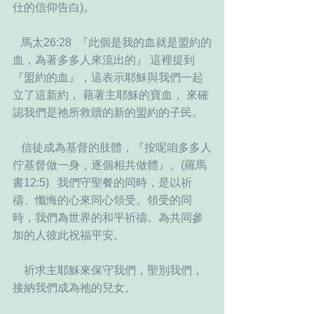
仕的信仰告白)。
   馬太26:28  『此個是我的血就是盟約的
血，為著多多人來流出的』 這裡提到
『盟約的血』，這表示耶穌與我們一起
立了這新約， 藉著主耶穌的寶血， 來確
認我們是祂所救贖的新的盟約的子民。
   信徒成為基督的肢體，『按呢咱多多人
佇基督做一身，逐個相共做體』。(羅馬
書12:5)   我們守聖餐的同時，是以祈
禱、懺悔的心來同心領受。領受的同
時，我們為世界的和平祈禱。為共同參
加的人彼此祝福平安。
    祈求主耶穌來保守我們，聖別我們，
接納我們成為祂的兒女。