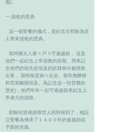
義)。
一.拯救的恩典
   這一個聖餐的儀式，是紀念主耶穌為世
人帯來拯救的恩典。
   當時猶太人家々戸々守逾越節， 這是
他們一起紀念上帝拯救的節期。用來記
念他們的祖先從埃及的奴隸身分被拯救
出來， 當時候是匆々出走、靠吃無酵餅
和苦菜離開埃及。為記念這一段苦難的
歴史)，他們年年一起守逾越節來紀念上
帝偉大的拯救。
   耶穌知道祂拯救世人的時候到了，祂設
立聖餐為傳承了１４００年的逾越節賦
予新的意義。