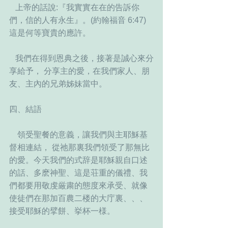
   上帝的話說:『我實實在在的告訴你
們，信的人有永生』。(約翰福音 6:47) 
這是何等寶貴的應許。
   我們在得到恩典之後，接著是誠心來分
享給予， 分享主的愛，在我們家人、朋
友、主內的兄弟姊妹當中。
四、結語
    領受聖餐的意義，讓我們與主耶穌基
督相連結， 從祂那裏我們領受了那無比
的愛。今天我們的式辞是耶穌親自口述
的話、多麽神聖、這是荘重的儀禮、我
們都要用敬虔厳粛的態度來承受、就像
使徒們在那加百農二楼的大庁裏、、、
接受耶穌的擘餅、挙杯一様。