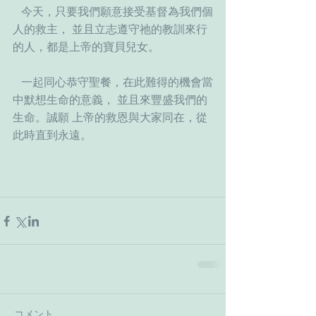
   今天，只要我們願意接受基督為我們個
人的救主， 並且立志遵守祂的教訓來行
的人，都是上帝的寶貝兒女。
   一起同心恭守聖餐，在此難得的機會當
中默想生命的意義， 並且來豐盛我們的
生命。誠願 上帝的救恩與大家同在，從
此時直到永遠。
コメント