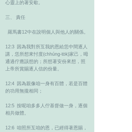
心靈上的著安歇。
三、 責任
  羅馬書12中在說明個人與他人的關係。
12:3  因為我對所互我的恩給恁中間逐人
講，恁所想來忖度(chhúng-to̍k)家己，呣
通過佇應該想的；所想著安份來想，照
上帝所賞賜逐人信的份量。  
12:4  因為親像咱一身有百體，若是百體
的功用無攏相同；  
12:5  按呢咱多多人佇基督做一身，逐個
相共做體。  
12:6  咱照所互咱的恩，已經得著恩賜，