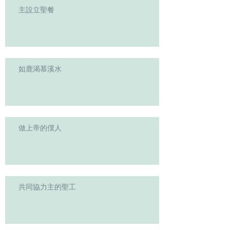
主設立聖餐
如鹿渴慕溪水
做上帝的僕人
共同協力主的聖工