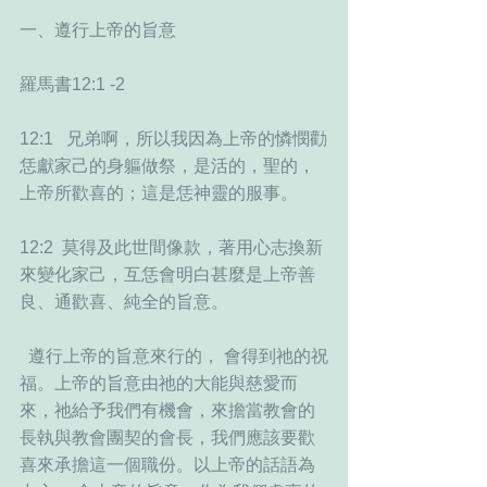
一、遵行上帝的旨意
羅馬書12:1 -2
12:1   兄弟啊，所以我因為上帝的憐憫勸
恁獻家己的身軀做祭，是活的，聖的，
上帝所歡喜的；這是恁神靈的服事。  
12:2  莫得及此世間像款，著用心志換新
來變化家己，互恁會明白甚麼是上帝善
良、通歡喜、純全的旨意。  
  遵行上帝的旨意來行的， 會得到祂的祝
福。上帝的旨意由祂的大能與慈愛而
來，祂給予我們有機會，來擔當教會的
長執與教會團契的會長，我們應該要歡
喜來承擔這一個職份。以上帝的話語為