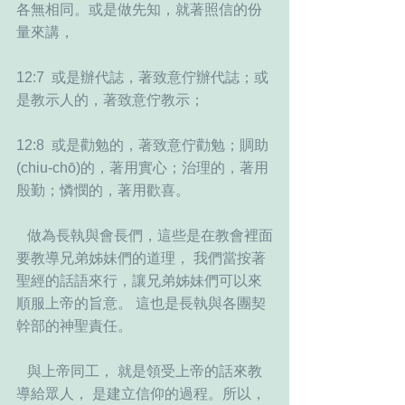
各無相同。或是做先知，就著照信的份
量來講，  
12:7  或是辦代誌，著致意佇辦代誌；或
是教示人的，著致意佇教示；  
12:8  或是勸勉的，著致意佇勸勉；賙助
(chiu-chō)的，著用實心；治理的，著用
殷勤；憐憫的，著用歡喜。   
   做為長執與會長們，這些是在教會裡面
要教導兄弟姊妹們的道理， 我們當按著
聖經的話語來行，讓兄弟姊妹們可以來
順服上帝的旨意。 這也是長執與各團契
幹部的神聖責任。
   與上帝同工， 就是領受上帝的話來教
導給眾人， 是建立信仰的過程。所以，