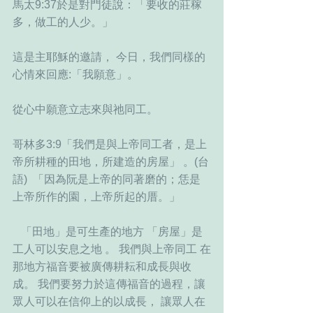
馬太9:37於是對門徒說：「要收的莊稼
多，做工的人少。」
這是主耶穌的邀請， 今日，我們同樣的
心情來回應:「我願意」。
從心中願意立志來與祂同工。
哥林多3:9「我們是與上帝同工者，是上
帝所耕種的田地，所建造的房屋」 。(台
語)  「因為阮是上帝的同著磨的；恁是
上帝所作的園，上帝所起的厝。」  
   「田地」是可生產的地方 「房屋」是
工人可以安息之地 。 我們與上帝同工 在
那地方福音要被廣傳耕耘和成長與收
成。 我們要努力於這傳福音的過程，讓
眾人可以在信仰上的以成長， 讓眾人在