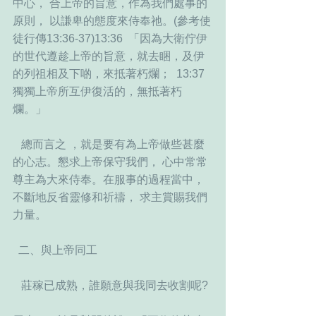
中心， 合上帝的旨意，作為我們處事的
原則， 以謙卑的態度來侍奉祂。(參考使
徒行傳13:36-37)13:36  「因為大衛佇伊
的世代遵趁上帝的旨意，就去睏，及伊
的列祖相及下啲，來抵著朽爛；  13:37  
獨獨上帝所互伊復活的，無抵著朽
爛。」  
   總而言之 ，就是要有為上帝做些甚麼
的心志。懇求上帝保守我們， 心中常常
尊主為大來侍奉。在服事的過程當中，
不斷地反省靈修和祈禱， 求主賞賜我們
力量。
  二、與上帝同工
   莊稼已成熟，誰願意與我同去收割呢?