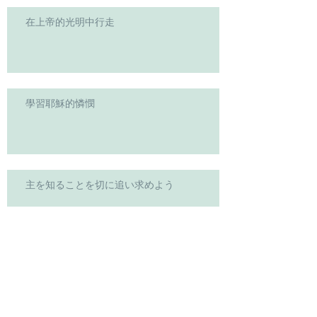
在上帝的光明中行走
學習耶穌的憐憫
主を知ることを切に追い求めよう
主啊!求你使我堅強