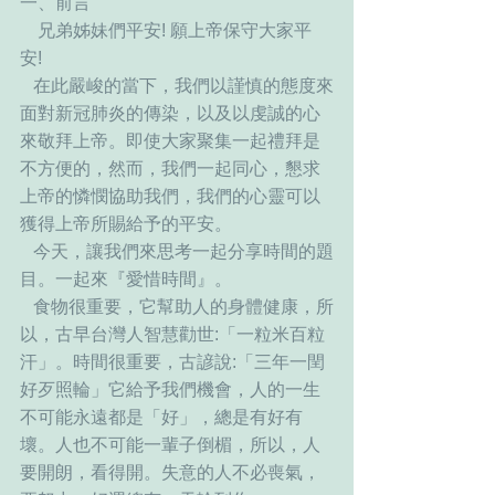
一、前言
    兄弟姊妹們平安! 願上帝保守大家平
安! 
   在此嚴峻的當下，我們以謹慎的態度來
面對新冠肺炎的傳染，以及以虔誠的心
來敬拜上帝。即使大家聚集一起禮拜是
不方便的，然而，我們一起同心，懇求
上帝的憐憫協助我們，我們的心靈可以
獲得上帝所賜給予的平安。
   今天，讓我們來思考一起分享時間的題
目。一起來『愛惜時間』。
   食物很重要，它幫助人的身體健康，所
以，古早台灣人智慧勸世:「一粒米百粒
汗」。時間很重要，古諺說:「三年一閏
好歹照輪」它給予我們機會，人的一生
不可能永遠都是「好」，總是有好有
壞。人也不可能一輩子倒楣，所以，人
要開朗，看得開。失意的人不必喪氣，