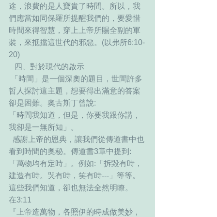
途，浪費的是人寶貴了時間。所以，我
們應當如同保羅所提醒我們的，要愛惜
時間來得智慧，穿上上帝所賜全副的軍
裝，來抵擋這世代的邪惡。(以弗所6:10-
20)
   四、對於現代的啟示
 「時間」是一個深奧的題目，世間許多
哲人探討這主題，想要得出滿意的答案
卻是困難。奧古斯丁曾說:
「時間我知道，但是，你要我跟你講，
我卻是一無所知」。
  感謝上帝的恩典，讓我們從傳道書中也
看到時間的奧秘。傳道書3章中提到:
「萬物均有定時」。例如:「拆毀有時，
建造有時。哭有時，笑有時---」等等。
這些我們知道，卻也無法全然明瞭。
在3:11
『上帝造萬物，各照伊的時成做美妙，