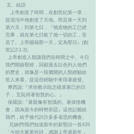
 五、結語
    上帝創造了時間，在創世紀第一章，
從混沌中祂創造了天地。而且第一天到
第六天；到第七日，『祂造物的工已經
完畢，就在第七日歇了祂一切的工，安
息了。上帝賜福那一天，定為聖日』(創
世記2:1-3)。
  上帝創造人類讓我們在時間之中。今日
我們開啟聖經，回顧過去以色列人他們
的歷史，就像是一段攤開的人類經驗給
世人來看。從這些經驗中來得著啟發。
  摩西說:『求你教示阮怎樣算家己的日
子， 互阮得著智慧的心。』 
  保羅說:『著親像有智識的。著保惜機
會，因為當今的時勢邪惡』這些記載給
我們，給予後代許許多多省思的機會。
   兄姊們!我們知道新年的新聖詩一首435
「今咱大家來吟詩，感謝上帝過新年，