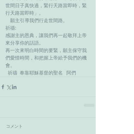
世間日子真快過，緊行天路當即時，緊
行天路當即時」。
    願主引導我們行走世間路。
祈禱:
感謝主的恩典，讓我們再一起敬拜上帝
來分享你的話語。
再一次來明白時間的要緊，願主保守我
們愛惜時間，和把握上帝給予我們的機
會。
  祈禱  奉靠耶穌基督的聖名   阿們
コメント