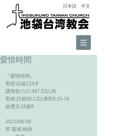
日本語
中文
愛惜時間
『愛惜時間』
聖經:詩篇124:8
讚美歌の21:467,532,28  
聖經:詩篇90:12以弗所5:15-16 
啟應文:詩篇8
2021/08/ 08　
郭 寬城 牧師