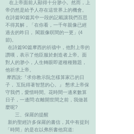
   在上帝面前人顯得十分渺小。然而，上
帝仍然是給予人存在這世界上的機會。
在詩篇90篇其中一段的記載讓我們百思
不得其解，「在你看，一千年親像已經
過去的昨日， 閣親像暝間的一更」(4
節)。
  在詩篇90篇摩西的祈禱中，他對上帝的
讚嘆，表示了他臣服於創造者上帝。面
對人的渺小，人生轉眼即逝種種難題，
他祈求上帝。
 摩西說:『求你教示阮怎樣算家己的日
子， 互阮得著智慧的心。』 懇求上帝保
守我們，愛惜時間。花時間一邊來數算
日子，一邊問:在離開世間之前，我做甚
麼呢?
   　 三、保羅的提醒
  新約聖經許多保羅的書信，其中有提到
「時間」的是在以弗所書他寫道: