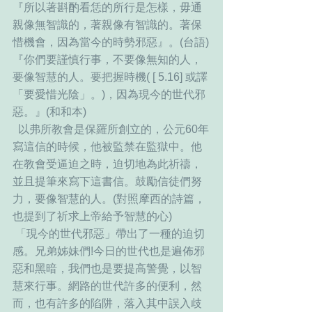
『所以著斟酌看恁的所行是怎樣，毋通
親像無智識的，著親像有智識的。著保
惜機會，因為當今的時勢邪惡』。(台語)
『你們要謹慎行事，不要像無知的人，
要像智慧的人。要把握時機( [ 5.16] 或譯
「要愛惜光陰」。)，因為現今的世代邪
惡。』(和和本)
  以弗所教會是保羅所創立的，公元60年
寫這信的時候，他被監禁在監獄中。他
在教會受逼迫之時，迫切地為此祈禱，
並且提筆來寫下這書信。鼓勵信徒們努
力，要像智慧的人。(對照摩西的詩篇，
也提到了祈求上帝給予智慧的心)
 「現今的世代邪惡」帶出了一種的迫切
感。兄弟姊妹們!今日的世代也是遍佈邪
惡和黑暗，我們也是要提高警覺，以智
慧來行事。網路的世代許多的便利，然
而，也有許多的陷阱，落入其中誤入歧