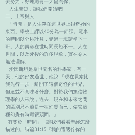
要努力，好運總有一天輪到你。
   人生苦短，讓我們開始吧!
二、上帝與人
  「時間」是人生存在這世界上很奇妙的
東西。學校上課以40分為一節課。電車
的時間以分秒計算，錯過一班請坐下一
班。人的壽命在世時間長短不一。人在
世間，以及死後的許多現象，實在令人
無法理解。
   愛因斯坦是舉世聞名的科學家，有一
天，他的好友過世，他說:「現在貝索比
我先行一步，離開了這個奇怪的世界。
但這並不意味著什麼。對於我們篤信物
理學的人來說，過去、現在和未來之間
的區別只不過是一種幻覺而已，儘管這
種幻覺有時還很頑固。」
  有關於「時間」，讓我們看看聖經怎麼
描述的。詩篇31:15『我的遭遇佇你的