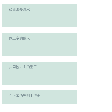
如鹿渴慕溪水
做上帝的僕人
共同協力主的聖工
在上帝的光明中行走