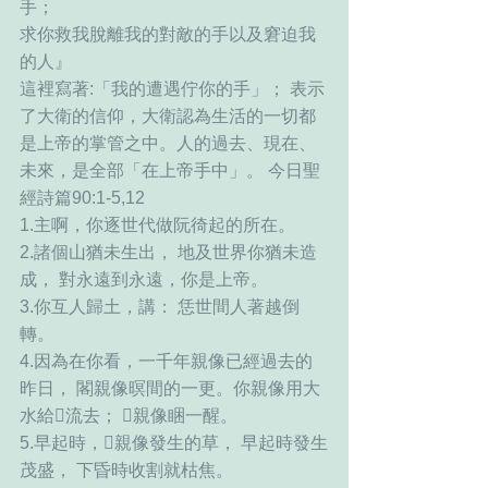
手； 
求你救我脫離我的對敵的手以及窘迫我
的人』
這裡寫著:「我的遭遇佇你的手」； 表示
了大衛的信仰，大衛認為生活的一切都
是上帝的掌管之中。人的過去、現在、
未來，是全部「在上帝手中」。 今日聖
經詩篇90:1-5,12
1.主啊，你逐世代做阮徛起的所在。
2.諸個山猶未生出， 地及世界你猶未造
成， 對永遠到永遠，你是上帝。
3.你互人歸土，講： 恁世間人著越倒
轉。
4.因為在你看，一千年親像已經過去的
昨日， 閣親像暝間的一更。你親像用大
水給𪜶流去； 𪜶親像睏一醒。 
5.早起時，𪜶親像發生的草， 早起時發生
茂盛， 下昏時收割就枯焦。 