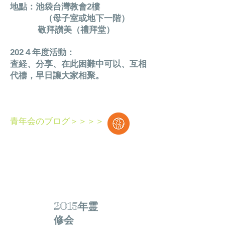
地點：池袋台灣教會2樓
（母子室或地下一階）
敬拜讃美（禮拜堂）
202４年度活動：
査経、分享、在此困難中可以、
互相
代禱，
早日讓大家相聚。
青年会のブログ＞＞＞＞
2015年霊
修会