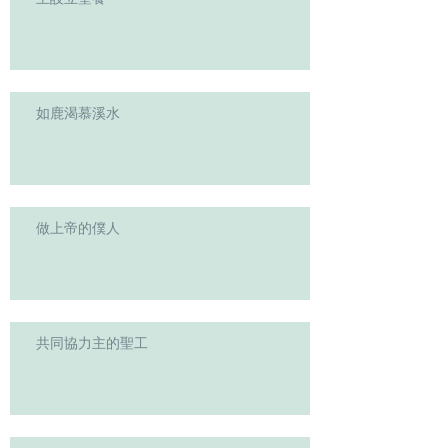
如鹿渴慕溪水
做上帝的僕人
共同協力主的聖工