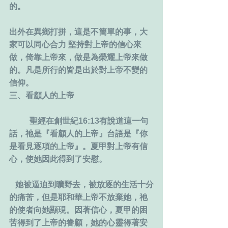
的。
出外在異鄉打拼，這是不簡單的事，大
家可以同心合力 堅持對上帝的信心來
做，倚靠上帝來，做是為榮耀上帝來做
的。凡是所行的皆是出於對上帝不變的
信仰。
三、看顧人的上帝 
  　　聖經在創世紀16:13有說道這一句
話，祂是『看顧人的上帝』台語是『你
是看見逐項的上帝』。夏甲對上帝有信
心，使她因此得到了安慰。
   她被逼迫到曠野去，被放逐的生活十分
的痛苦，但是耶和華上帝不放棄她，祂
的使者向她顯現。因著信心，夏甲的困
苦得到了上帝的眷顧，她的心靈得著安