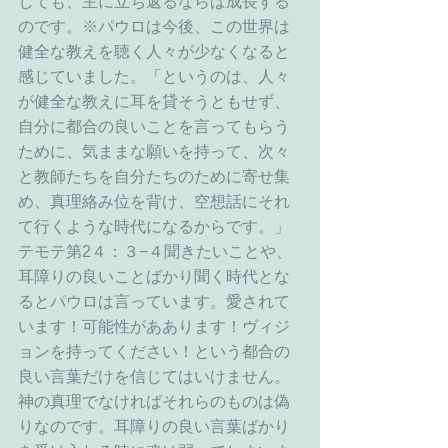
しても、主に立ち返るならば成長する
のです。※パウロは今後、この世界は
健全な教えを聴く人々が少なくなると
感じていました。「というのは、人々
が健全な教えに耳を貸そうともせず、
自分に都合の良いことを言ってもらう
ために、気ままな願いを持って、次々
と教師たちを自分たちのために寄せ集
め、真理絡み位を背け、空想話にそれ
て行くような時代になるからです。」
テモテ第2４：３−４聞きたいことや、
耳障りの良いことばかり聞く時代とな
るとパウロは言っています。愛されて
います！可能性がああります！ヴィジ
ョンを持ってください！という都合の
良い言葉だけを信じてはいけません。
神の真理でなければそれらのものは偽
りなのです。耳障りの良い言葉ばかり