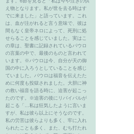
ます。6節を見ると「私は今や注ぎの供
え物となります。私が世を去る時はす
でに来ました」と語っています。これ
は、血が注がれると言う意味で、彼は
間もなく皇帝ネロによって、死刑に処
せらることを感じていました。実はこ
の章は、聖書に記録されているパウロ
の言葉の中で、最後のものと言われて
います。※パウロは今、自分が天の御
国の中に入ろうとしていることを感じ
ていました。パウロは福音を伝えたた
めに何度も投獄されました。大胆に神
の救い福音を語る時に、迫害が起こっ
たのです。※迫害の後にリバイバルが
起こる「…私は狂気したように言いま
すが、私は彼ら以上にそうなのです。
私の労苦は彼らよりも多く、牢に入れ
られたことも多く、また、むち打たれ