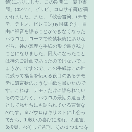
禁)にありました。この期間に「獄中書
簡」(エペソ、ピリピ、コロサイ書)が書
かれました。また、「牧会書簡」(テモ
テ、テトス、ピレモン)も同様です。自
由に福音を語ることができなくなった
パウロは、ローマで軟禁状態にありな
がら、神の真理を手紙の形で書き残す
ことになりました。囚人になったこと
は神のご計画であったのではないでし
ょうか。ですので、この手紙はこの世
に残って福音を伝える役目のあるテモ
テに遺言状のような手紙を書いたので
す。これは、テモテだけに語られてい
るのではなく、パウロの最期の遺言状
として私たちにも語られている言葉な
のです。※パウロはキリストに出会っ
てから、1:救いの喜びに溢れ、2:迫害、
3:投獄、4:そして処刑、その１つ１つを