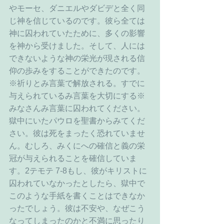
やモーセ、ダニエルやダビデと全く同
じ神を信じているのです。彼ら全ては
神に囚われていたために、多くの影響
を神から受けました。そして、人には
できないような神の栄光が現される信
仰の歩みをすることができたのです。
※祈りとみ言葉で解放される。すでに
与えられているみ言葉を大切にする※
みなさんみ言葉に囚われてください。
獄中にいたパウロを聖書からみてくだ
さい。彼は死をまったく恐れていませ
ん。むしろ、みくにへの確信と義の栄
冠が与えられることを確信していま
す。2テモテ 7-8もし、彼がキリストに
囚われていなかったとしたら、獄中で
このような手紙を書くことはできなか
ったでしょう。彼は不安や、なぜこう
なってしまったのかと不満に思ったり