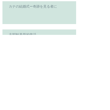
カナの結婚式ー奇跡を見る者に
主耶穌基督的復活
主設立聖餐
如鹿渴慕溪水