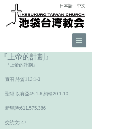
日本語
中文
『上帝的計劃』
『上帝的計劃』
宣召:詩篇113:1-3
聖經:以賽亞45:1-6 約翰20:1-10
新聖詩:611,575,386
交読文: 47　