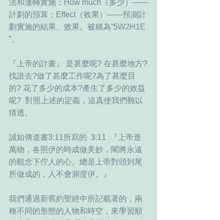
法和運轉實施；How much（多少）——
計劃的預算；Effect（效果）——預測計
劃實施的結果、效果。被稱為“5W2H1E 
”。
『上帝的計畫』 是甚麼呢? 在甚麼地方?
找誰去?做了甚麼工作呢?為了甚麼目
的? 花了多少的成本?產生了多少的效益
呢?  對照上述的定義，這真使我們難以
猜透。
誠如傳道書3:11所寫的  3:11  『上帝造
萬物，各照伊的時成做美妙，閣將永遠
的觀念下佇人的心。總是上帝對頭到尾
所做成的，人不會測度伊。』 
我們通過新舊約聖經中所記載著的，兩
種不同的形態的人物和時空，來學習順