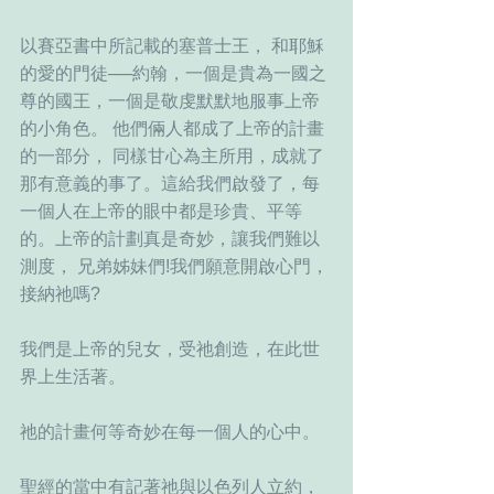
以賽亞書中所記載的塞普士王， 和耶穌
的愛的門徒──約翰，一個是貴為一國之
尊的國王，一個是敬虔默默地服事上帝
的小角色。 他們倆人都成了上帝的計畫
的一部分， 同樣甘心為主所用，成就了
那有意義的事了。這給我們啟發了，每
一個人在上帝的眼中都是珍貴、平等
的。上帝的計劃真是奇妙，讓我們難以
測度， 兄弟姊妹們!我們願意開啟心門，
接納祂嗎?
我們是上帝的兒女，受祂創造，在此世
界上生活著。
祂的計畫何等奇妙在每一個人的心中。
聖經的當中有記著祂與以色列人立約， 