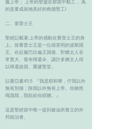
服上帝； 上帝的聖靈在那當中動工， 為
的是要成就祂美好的救贖聖工!
二、塞普士王
聖經記載著:上帝的感動在賽普士王的身
上。按賽普士王是一位很英明的波斯国
王、在征服巴比倫王国後、對猶太人非
常寛大、發布帰還令、譲許多猶太人得
以帰還故国、重建聖堂。
以賽亞書45:5  『我是耶和華，佇我以外
無有別個；除我以外無有上帝。你雖然
呣識我，我欲給你縖腰。』
這是聖經當中唯一提到被油所膏立的外
邦統治者。