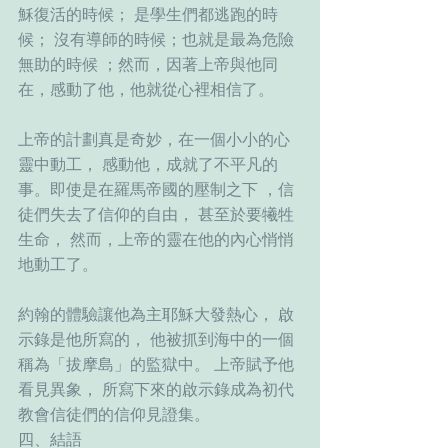
穌復活的時候； 是學生們都逃跑的時
候； 沒有導師的時候；也就是最為危險
無助的時候 ；然而，因著上帝與他同
在，感動了他，他就從心裡相信了。
上帝的計劃真是奇妙，在一個小小的心
靈中動工， 感動他，成就了不平凡的
事。即使是在羅馬帝國的壓制之下 ，信
徒們失去了信仰的自由， 甚至於要犧牲
生命， 然而，上帝的靈在他的內心悄悄
地動工了。
約翰的體驗讓他為主耶穌大發熱心， 啟
示錄是他所寫的， 他被抓到海中的一個
稱為「拔摩島」的監獄中。 上帝賦予他
看見異象， 所寫下來的啟示錄成為初代
教會信徒們的信仰見證集。
四、結語