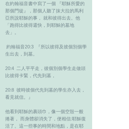
在約翰福音書中寫了一個 『耶穌所愛的
那個門徒』，那個人聽了抹大拉的馬利
亞所說耶穌的事， 就和彼得出去。他
「跑得比彼得還快，到耶穌的墓地
去」。
 約翰福音20:3  『所以彼得及彼個別個學
生出去，到墓。 
20:4  二人平平走，彼個別個學生走做頭
比彼得卡緊，代先到墓，  
20:8  彼時彼個代先到墓的學生亦入去，
看見就信。』
他看到耶穌的裹頭巾，像一個空殼一般
捲著， 而身體卻消失了，便相信:耶穌復
活了。這一些事的時間和地點，是在耶