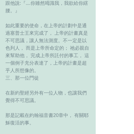
跟他說:『....你雖然呣識我，我欲給你縖
腰。』
如此重要的使命，在上帝的計劃中是通
過塞普士王來完成了， 上帝的計畫真是
不可思議，讓人無法測度。不一定是以
色列人， 而是上帝所命定的； 祂必親自
來幫助他， 完成上帝所託付的事工， 這
一個例子充分表達了，上帝的計畫是超
乎人所想像的。
三、那一位門徒
在新約聖經另外有一位人物，也讓我們
覺得不可思議。
那是記載在約翰福音書20章中， 有關耶
穌復活的事。