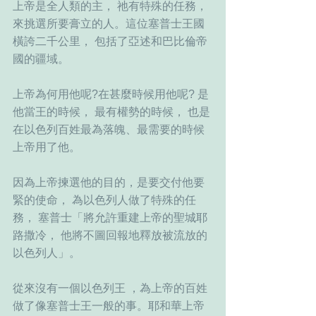
上帝是全人類的主， 祂有特殊的任務，
來挑選所要膏立的人。這位塞普士王國
橫誇二千公里， 包括了亞述和巴比倫帝
國的疆域。
上帝為何用他呢?在甚麼時候用他呢? 是
他當王的時候， 最有權勢的時候， 也是
在以色列百姓最為落魄、最需要的時候
上帝用了他。
因為上帝揀選他的目的，是要交付他要
緊的使命， 為以色列人做了特殊的任
務， 塞普士「將允許重建上帝的聖城耶
路撒冷， 他將不圖回報地釋放被流放的
以色列人」。
從來沒有一個以色列王 ，為上帝的百姓
做了像塞普士王一般的事。耶和華上帝