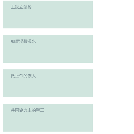
主設立聖餐
如鹿渴慕溪水
做上帝的僕人
共同協力主的聖工