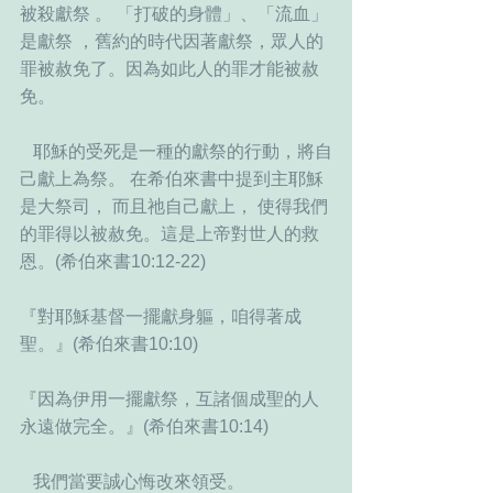
被殺獻祭 。 「打破的身體」、「流血」 
是獻祭 ，舊約的時代因著獻祭，眾人的
罪被赦免了。因為如此人的罪才能被赦
免。
   耶穌的受死是一種的獻祭的行動，將自
己獻上為祭。 在希伯來書中提到主耶穌
是大祭司， 而且祂自己獻上， 使得我們
的罪得以被赦免。這是上帝對世人的救
恩。(希伯來書10:12-22) 
『對耶穌基督一擺獻身軀，咱得著成
聖。』(希伯來書10:10) 
『因為伊用一擺獻祭，互諸個成聖的人
永遠做完全。』(希伯來書10:14) 
   我們當要誠心悔改來領受。