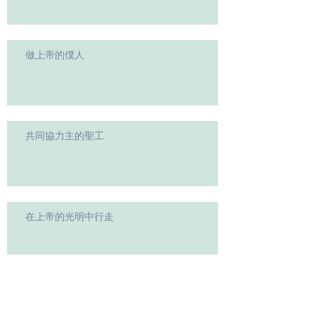
做上帝的僕人
共同協力主的聖工
在上帝的光明中行走
學習耶穌的憐憫