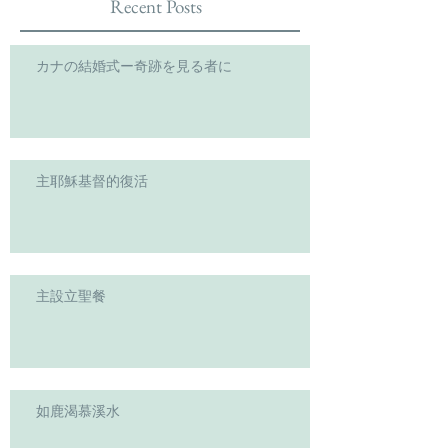
Recent Posts
カナの結婚式ー奇跡を見る者に
主耶穌基督的復活
主設立聖餐
如鹿渴慕溪水