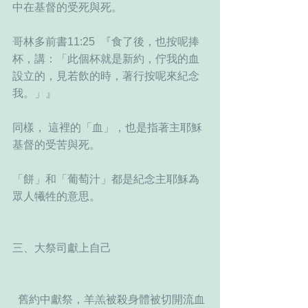
中在基督的受死與死。
哥林多前書11:25  『食了後，也按呢捧
杯，講：「此個杯就是新約，佇我的血
設立的，見若飲的時，著行按呢來紀念
我。」』  
同樣， 這裡的「血」，也是指著主耶穌
基督的受苦與死。
「餅」和「葡萄汁」都是紀念主耶穌為
眾人犧牲的意思。
三、大祭司獻上自己
  舊約中獻祭，羊羔被殺身體被切開流血