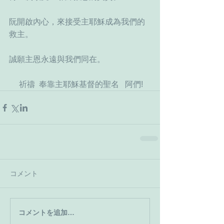
阮開啟內心，來接受主耶穌成為我們的
救主。
誠願主恩永遠與我們同在。
     祈禱  奉靠主耶穌基督的聖名   阿們!
コメント
コメントを追加…