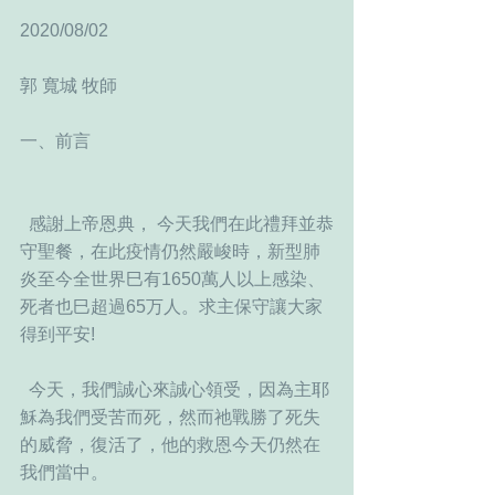
2020/08/02
郭 寬城 牧師
一、前言
  感謝上帝恩典， 今天我們在此禮拜並恭
守聖餐，在此疫情仍然嚴峻時，新型肺
炎至今全世界巳有1650萬人以上感染、
死者也巳超過65万人。求主保守讓大家
得到平安!
  今天，我們誠心來誠心領受，因為主耶
穌為我們受苦而死，然而祂戰勝了死失
的威脅，復活了，他的救恩今天仍然在
我們當中。