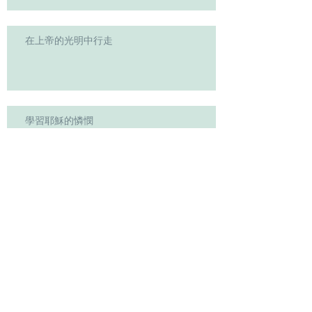
在上帝的光明中行走
學習耶穌的憐憫
主を知ることを切に追い求めよう
主啊!求你使我堅強