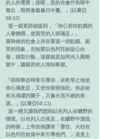
的人的需要；按呢，恁的光會佇烏暗中
發出，暗暝會親像日中晝。」(以賽亞
58:10)
  這一節更詳細提到，「你心若向飢餓的
人發憐憫，使困苦的人得滿足」。
當時候的社會上存在著這一些飢餓、困
苦的現象，先知要以色列百姓從心出
發，採取行動，這樣就是如同光入黑暗
當中，讓困苦的人得到希望。
「耶和華必時常引導你，在乾旱之地使
你心滿意足，又使你骨頭強壯。你必如
有水澆灌的園子，又像水流不絕的泉
源。」(以賽亞58:11)
  這一經文讓我們想到以色列人在曠野的
情境。以色列人出埃及，在曠野中漂流
的時候，上帝的保護有「雲住、火柱在
以色列百姓當中來引導他們。」這是上