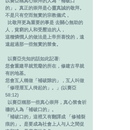
以賽亞稱真心崇拜的人為「補破口
的」。真正的崇拜是心靈真誠的敬拜。
不是只有空而無實的宗教儀式，
  比敬拜更為重要的事是 去關心無助的
人，貧窮的人和受壓迫的人，
這種憐憫人的做法是上帝所喜悅的，遠
遠超過那一些無實的禁食。
  以賽亞先知的話如此記著:
恁會重建早就荒廢的所在，修建古早就
有的地基。
恁會互人稱做「補破隙的」，互人叫做
「修理厝互人徛起的」。」(以賽亞
58:12)
  以賽亞稱那一些真心崇拜，真心禁食祈
禱的人為「補破口的」。
「補破口的」這裡又有翻譯成 「修補裂
痕的」。是要成為社會上人与人之間促