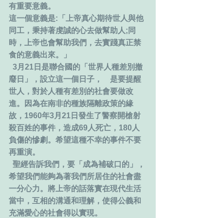
有重要意義。
這一個意義是:「上帝真心期待世人與他
同工，秉持著虔誠的心去做幫助人;同
時，上帝也會幫助我們，去實踐真正禁
食的意義出來。」
  3月21日是聯合國的「世界人種差別撤
廢日」，設立這一個日子，　是要提醒
世人，對於人種有差別的社會要做改
進。因為在南非的種族隔離政策的緣
故，1960年3月21日發生了警察開槍射
殺百姓的事件，造成69人死亡，180人
負傷的慘劇。希望這種不幸的事件不要
再重演。
  聖經告訴我們，要「成為補破口的」，
希望我們能夠為著我們所居住的社會盡
一分心力。將上帝的話落實在現代生活
當中，互相的溝通和理解，使得公義和
充滿愛心的社會得以實現。