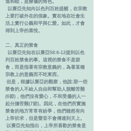
進和睦，是療傷的角色。
  以賽亞先知向以色列百姓提醒，在宗教
上要打破外在的假象。實在地在社會生
活上實行公義和平與仁愛。如此，才會
得到上帝的喜悅。
二、真正的禁食
  以賽亞先知在以賽亞58:6-12提到以色
列百姓禁食的事。這裡的禁食不是節
食，而是指著有宗教意義的，為著某種
宗教上的意義而不吃東西。
 但是，根據以賽亞的觀察，他說:那一些
禁食的人不給人自由和幫助人脫離苦難
(6節)，他們沒有愛心，不和受傷的人一
起分擔苦難(7節)。因此，在他們所實施
禁食的地方常常有紛爭，他們雖然有向
上帝祈求，但是聲音不會傳達到天上。
 以賽亞先知指出，上帝所喜歡的禁食是