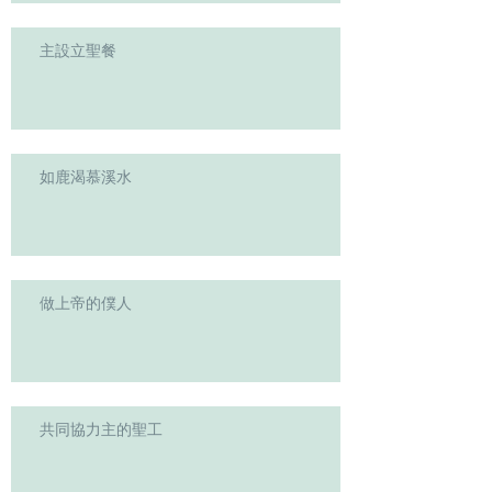
主設立聖餐
如鹿渴慕溪水
做上帝的僕人
共同協力主的聖工