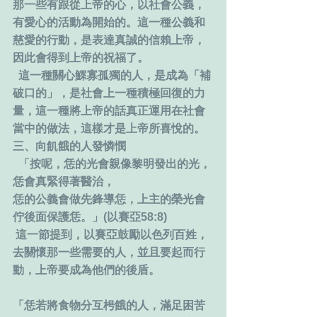
那一些有跟從上帝的心，以社會公義，
有愛心的活動為開始的。這一種公義和
慈愛的行動，是表達真誠的信賴上帝，
因此會得到上帝的祝福了。
  這一種關心鰥寡孤獨的人，是成為「補
破口的」，是社會上一種積極回復的力
量，這一種將上帝的話真正運用在社會
當中的做法，這樣才是上帝所喜悅的。
三、向飢餓的人發憐憫
  「按呢，恁的光會親像黎明發出的光，
恁會真緊得著醫治，
恁的公義會做先鋒導恁，上主的榮光會
佇後面保護恁。」(以賽亞58:8)
 這一節提到，以賽亞鼓勵以色列百姓，
去關懷那一些需要的人，並且要起而行
動，上帝要成為他們的後盾。
「恁若將食物分互枵餓的人，滿足困苦