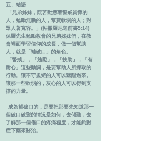
五、結語
 「兄弟姊妹，阮苦勸恁著警戒貧憚的
人，勉勵無膽的人，幫贊軟弱的人；對
眾人著寬容。」(帖撒羅尼迦前書5:14)
保羅先生勉勵教會的兄弟姊妹們，在教
會裡面學習信仰的成長，做一個幫助
人，就是「補破口」的角色。
 「警戒」，「勉勵」，「扶助」，「有
耐心」這些動詞，是要幫助人所採取的
行動。讓不守規矩的人可以猛醒過來。
讓那一些軟弱的，灰心的人可以得到支
撐的力量。
  成為補破口的，是要把那要先知道那一
個破口破裂的情況是如何，去傾聽，去
了解那一個傷口的疼痛程度，才能夠對
症下藥來醫治。