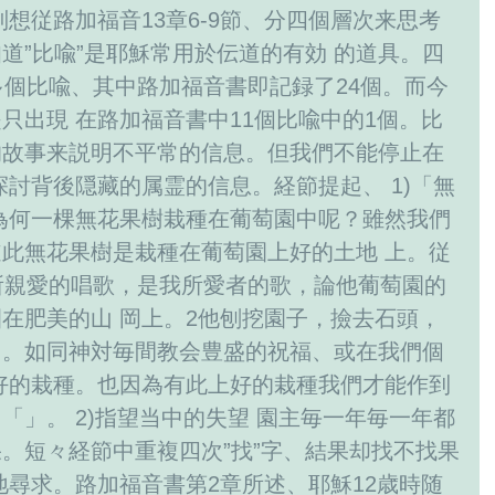
想従路加福音13章6-9節、分四個層次来思考
道”比喩”是耶穌常用於伝道的有効 的道具。四
多個比喩、其中路加福音書即記録了24個。而今
只出現 在路加福音書中11個比喩中的1個。比
的故事来説明不平常的信息。但我們不能停止在
探討背後隠藏的属霊的信息。経節提起、 1)「無
為何一棵無花果樹栽種在葡萄園中呢？雖然我們
此無花果樹是栽種在葡萄園上好的土地 上。従
所親愛的唱歌，是我所愛者的歌，論他葡萄園的
在肥美的山 岡上。2他刨挖園子，撿去石頭，
」。如同神対毎間教会豊盛的祝福、或在我們個
好的栽種。也因為有此上好的栽種我們才能作到
「」。 2)指望当中的失望 園主毎一年毎一年都
。短々経節中重複四次”找”字、結果却找不找果
 地尋求。路加福音書第2章所述、耶穌12歳時随