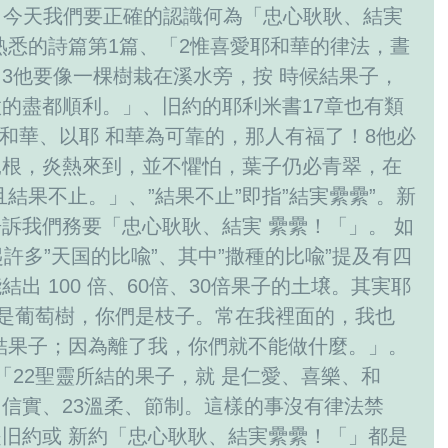
達意。今天我們要正確的認識何為「忠心耿耿、結実
熟悉的詩篇第1篇、「2惟喜愛耶和華的律法，晝
3他要像一棵樹栽在溪水旁，按 時候結果子，
的盡都順利。」、旧約的耶利米書17章也有類
耶和華、以耶 和華為可靠的，那人有福了！8他必
扎根，炎熱來到，並不懼怕，葉子仍必青翠，在
結果不止。」、”結果不止”即指”結実纍纍”。新
訴我們務要「忠心耿耿、結実 纍纍！「」。 如
許多”天国的比喩”、其中”撒種的比喩”提及有四
出 100 倍、60倍、30倍果子的土壌。其実耶
我是葡萄樹，你們是枝子。常在我裡面的，我也
結果子；因為離了我，你們就不能做什麼。」。
「22聖靈所結的果子，就 是仁愛、喜樂、和
信實、23溫柔、節制。這樣的事沒有律法禁
旧約或 新約「忠心耿耿、結実纍纍！「」都是