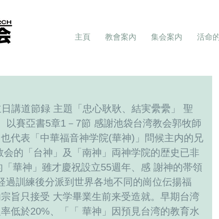
主頁
教會案內
集会案内
活命
25 主日講道節録 主題「忠心耿耿、結実纍纍」 聖
節、以賽亞書5章1－7節 感謝池袋台湾教会郭牧師
也代表「中華福音神学院(華神)」問候主内的兄
教会的「台神」及「南神」両神学院的歴史已非
的「華神」雖才慶祝設立55週年、感 謝神的帯領
学生経過訓練後分派到世界各地不同的崗位伝揚福
宗旨只接受 大学畢業生前来受造就。早期台湾
率低於20%、「「 華神」因預見台湾的教育水