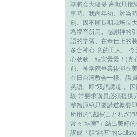
準將会大幅提 高就只接
事時、我尚年幼、対当時
刻、因不願長期栽培長
為福音所用。感謝神的引
語的学習、在奉仕上的
多合神心 意的工人。 今
心耿耿、結実纍纍！(真
前、神学院畢業後即在
在日台湾教会一様、講員
英語、即”双語講道”。
験 常要求講員必須提供
整篇原稿只要講道概要即
所用的”成語(ことわざ
常々”結実”」結出美好
訳成「胆”結石”的Gall