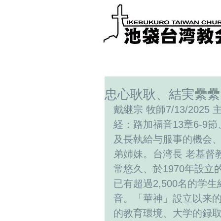
忠心耿耿、結実纍纍
戴継宗 牧師7/13/20
経：路加福音13章6-9
及長執給与服事的機会、
弟姉妹。台湾長 老基督
常悠久、於1970年設立
已有超過2,500名的
音。「華神」設立以来的
的教育環境、大学的録取