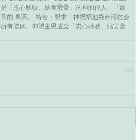
正是「忠心耿耿、結実纍纍」的神的僕人。『最
音的 果実。 祷告：懇求「神祝福池袋台湾教会
及所有肢体、仰望主恩成全「忠心耿耿、結実纍