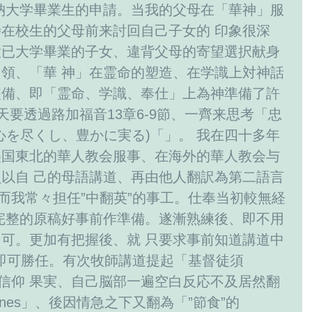
納大学畢業生的申請。当我的父母在「華神」服
在校生的父母前来討回自己子女的 印象很深
大已大学畢業的子女、違背父母的寄望選択献身
領、「華 神」在霊命的塑造、在学識上対神話
装備、即「霊命、学識、奉仕」上為神準備了許
天要透過路加福音13章6-9節、一齊来思考「忠
心を尽くし、豊かに実る)「」。 我在四十多年
美国東北的華人教会服事、在海外的華人教会与
以自 己的母語講道、再由他人翻訳為第二語言
因而我常々担任”中翻英”的事工。仕奉当初較無経
完整的原稿好事前作準備。遂漸熟練後、即不用
可。更加有把握後、就 只要求事前知道講道中
)”即可勝任。有次牧師講道提起「基督徒須
的信仰 果実、自己脳部一遍空白反応不及居然翻
stones」、後因情急之下又翻為「”節食”的