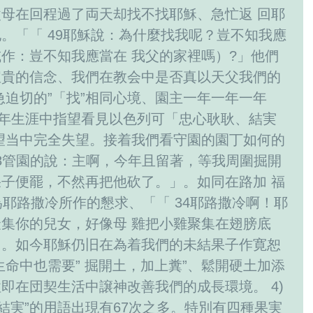
母在回程過了両天却找不找耶穌、急忙返 回耶
。「「 49耶穌說：為什麼找我呢？豈不知我應
作：豈不知我應當在 我父的家裡嗎）?」他們
宝貴的信念、我們在教会中是否真以天父我們的
急迫切的”「找”相同心境、園主一年一年一年
三年生涯中指望看見以色列可「忠心耿耿、結実
望当中完全失望。接着我們看守園的園丁如何的
 「8管園的說：主啊，今年且留著，等我周圍掘開
子便罷，不然再把他砍了。」。如同在路加 福
為耶路撒冷所作的懇求、「「 34耶路撒冷啊！耶
集你的兒女，好像母 雞把小雞聚集在翅膀底
」。如今耶穌仍旧在為着我們的未結果子作寛恕
生命中也需要” 掘開土，加上糞”、鬆開硬土加添
即在団契生活中譲神改善我們的成長環境。 4)
”結実”的用語出現有67次之多。特別有四種果実