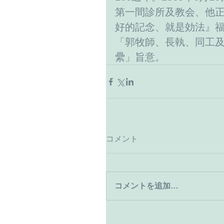
第一間診所及教会、他
好的記念、就是効法』福
「郭牧師、長執、同工
纍」旨意。
コメント
コメントを追加…