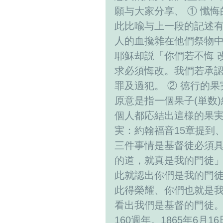
願与大家分享、 ① 懺悔
此比喩与上一段的記述有
人的血攙雜在他們祭物
耶穌却説「你們若不悔 
求必須悔改。我們若承認
罪及過犯。 ② 徳行的
原意是指一個果子(単数
個人都応結出這様的果実
実：約翰福音15章提到
三件事情是基督徒必須具
的道，就真是我的門徒」
此就認出你們是我的門徒
此得榮耀、你們也就是我
看出我們是基督的門徒。
160週年。1865年6