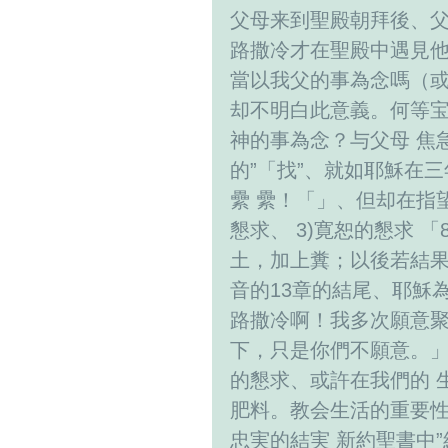
父母来到聖殿朝拜後、父
路撒冷才在聖殿中遇見他
當以我父的事為念嗎（或
却不明白此意義。何等
神的事為念？与父母 焦
的”「找”、就如耶穌在
纍 纍！「」、但却在指
懇求、 3)寛恕的懇求
土，加上糞；以後若結果
音的13章的結尾、耶穌
路撒冷啊！我多次願意聚
下，只是你們不願意。
的懇求、或許在我們的 
肥料。教会生活的重要性
忠実的結実 新約聖書中