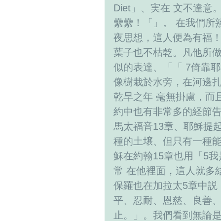
Diet」、実在 文不
纍纍！「」。 在我們所
夜思想，這人便為有福！
葉子也不枯乾。凡他所做
似的表達、「「 7倚靠
像樹栽於水旁，在河邊
乾旱之年 毫無掛慮，而且
約中也有非常多的経節告
馬太福音13章、耶穌提起
種的土壌、但只有一種能結
穌在約翰15章也用「5
常 在他裡面，這人就多
保羅也在加拉太5章中説
平、忍耐、恩慈、良善、
止。」。我們看到無論是