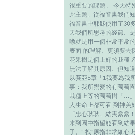
很重要的課題。 今天特別
此主題。従福音書我們知
福音書中耶穌使用了30
天我們所思考的経節、是
喩就是用一個非常平常
表面 的理解、更須要去
花果樹是個上好的栽種 
無法了解其原因、但知道
以賽亞5章「1我要為我
事：我所親愛的有葡萄園
栽種上等的葡萄樹「…
人生命上都可看 到神美
「忠心耿耿、結実纍纍！
来到園中指望能看到結果
子。” 找”原指非常細心