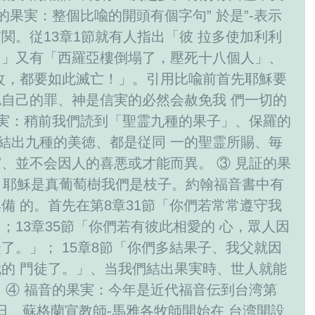
的果実：整個比喩的開頭有個字句” 於是”-表示
関。従13章1節就有人指出「彼 拉多使加利利
中」又有「西羅亞樓倒塌了，壓死十八個人」、
改，都要如此滅亡！」。引用比喩前首先耶穌要
自己的罪、神是信実的必然会赦免我 們一切的
果実：稍前我們読到「聖霊九種的果子」、保羅的
)結出九種的美徳、都是従同 一的聖霊所賜、毎
、並不会因人的喜悪或才能而異。 ③ 見証的果
、耶穌是真葡萄樹我們是枝子。約翰福音書中有
備 的。首先在第8章31節「你們若常常遵守我
；13章35節「你們若有彼此相愛的 心，眾人因
了。」； 15章8節「你們多結果子、我父就因
的 門徒了。」、当我們結出果実時、世人就能
 ④ 福音的果実：今年是近代福音伝到台湾第
月16日、蘇格蘭宣教師‐馬雅各牧師開始在 台湾開設