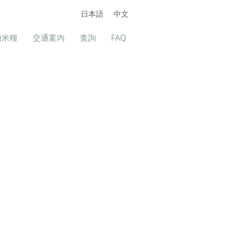
日本語
中文
的米糧
交通案內
査詢
FAQ