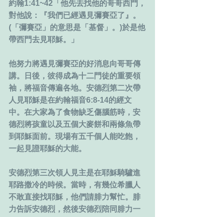
約翰1:41~42「他先去找他的哥哥西門，
對他說：『我們已經遇見彌賽亞了』。
(「彌賽亞」的意思是「基督」。)於是他
帶西門去見耶穌。」
他努力將遇見彌賽亞的好消息向哥哥傳
講。日後，彼得成為十二門徒的重要領
袖，將福音傳遍各地。安德烈第二次帶
人見耶穌是在約翰福音6:8-14的經文
中。在大家為了食物缺乏傷腦筋時，安
德烈將孩童以及五個大麥餅和兩條魚帶
到耶穌面前。現場有五千個人能吃飽，
一起見證耶穌的大能。
安德烈第三次領人見主是在耶穌騎驢進
耶路撒冷的時候。當時，有幾位希臘人
不敢直接找耶穌，他們請腓力幫忙。腓
力告訴安德烈，然後安德烈陪同腓力一