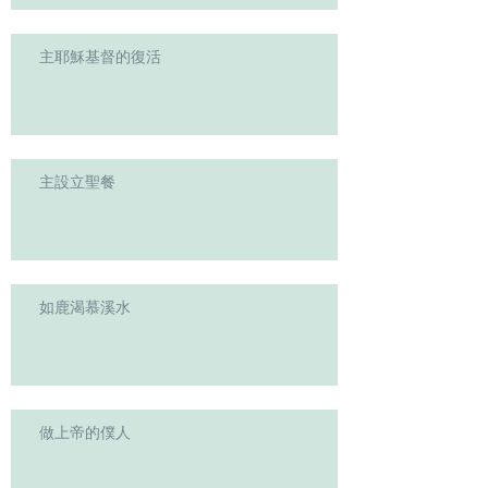
主耶穌基督的復活
主設立聖餐
如鹿渴慕溪水
做上帝的僕人