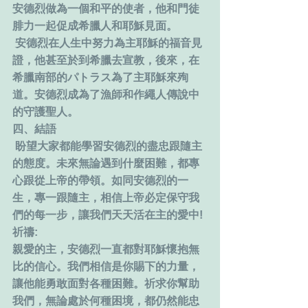
安德烈做為一個和平的使者，他和門徒
腓力一起促成希臘人和耶穌見面。
 安德烈在人生中努力為主耶穌的福音見
證，他甚至於到希臘去宣教，後來，在
希臘南部的パトラス為了主耶穌來殉
道。安德烈成為了漁師和作繩人傳說中
的守護聖人。
四、結語
 盼望大家都能學習安德烈的盡忠跟隨主
的態度。未來無論遇到什麼困難，都專
心跟從上帝的帶領。如同安德烈的一
生，專一跟隨主，相信上帝必定保守我
們的每一步，讓我們天天活在主的愛中!
祈禱:
親愛的主，安德烈一直都對耶穌懷抱無
比的信心。我們相信是你賜下的力量，
讓他能勇敢面對各種困難。祈求你幫助
我們，無論處於何種困境，都仍然能忠