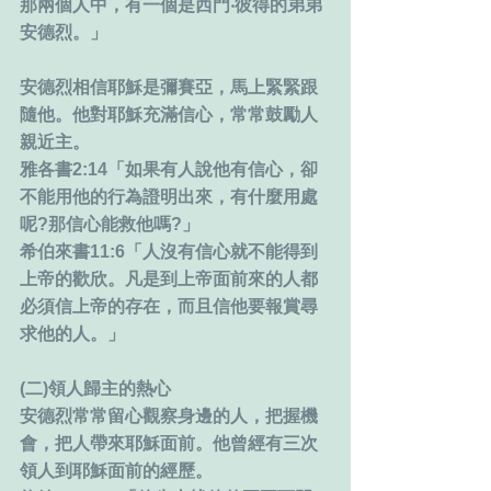
那兩個人中，有一個是西門‧彼得的弟弟
安德烈。」
安德烈相信耶穌是彌賽亞，馬上緊緊跟
隨他。他對耶穌充滿信心，常常鼓勵人
親近主。
雅各書2:14「如果有人說他有信心，卻
不能用他的行為證明出來，有什麼用處
呢?那信心能救他嗎?」
希伯來書11:6「人沒有信心就不能得到
上帝的歡欣。凡是到上帝面前來的人都
必須信上帝的存在，而且信他要報賞尋
求他的人。」
(二)領人歸主的熱心
安德烈常常留心觀察身邊的人，把握機
會，把人帶來耶穌面前。他曾經有三次
領人到耶穌面前的經歷。