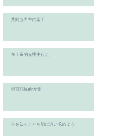
共同協力主的聖工
在上帝的光明中行走
學習耶穌的憐憫
主を知ることを切に追い求めよう