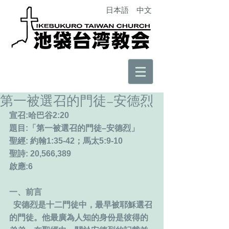
日本語
中文
第一被選召的門徒–安德烈
宣召:哈巴谷2:20
題目:「第一被選召的門徒–安德烈」
聖經: 約翰1:35-42；馬太5:9-10
聖詩: 20,566,389
啟應:6
一、前言
  安德烈是十二門徒中，最早被耶穌選召
的門徒。他最廣為人知的身份是彼得的