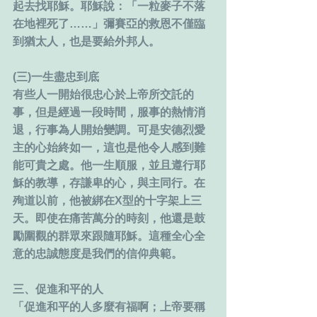
起去找耶穌。耶穌說：「一粒麥子不落
在地裡死了……」彌賽亞的救恩不僅臨
到猶太人，也是要給外邦人。
(三)一生盡忠到底
有些人一開始很忠心於上帝所交託的
事，但是經過一段時間，服事的熱情消
退，行事為人開始變調。可是安德烈愛
主的心始終如一，這也是他令人感到難
能可貴之處。他一生順服，並且遵行耶
穌的教導，存謙卑的心，與主同行。在
殉道以前，他被綁在X型的十字架上三
天。即使在痛苦萬分的時刻，他還是鼓
勵圍觀的群眾來跟隨耶穌。這種全心全
意的忠誠態度是我們的信仰典範。
三、促進和平的人
「促進和平的人多麼有福啊；上帝要稱