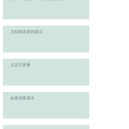
主耶穌基督的復活
主設立聖餐
如鹿渴慕溪水