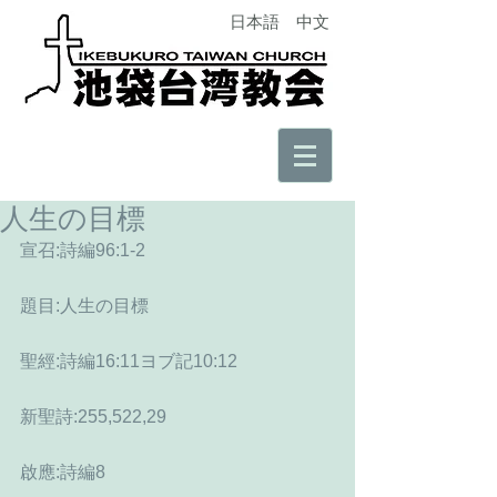
日本語
中文
人生の目標
宣召:詩編96:1-2
題目:人生の目標
聖經:詩編16:11ヨブ記10:12
新聖詩:255,522,29　　　
啟應:詩編8